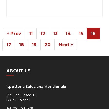
Prev
11
12
13
14
15
16
17
18
19
20
Next
ABOUT US
Ispettoria Salesiana Meridionale
Via Don Bosco, 8
80141 - Napoli
Tel. 081.7511029