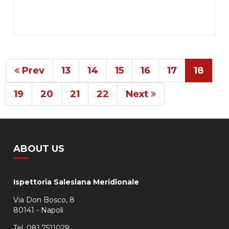
Prev
13
14
15
16
17
18
19
20
21
22
Next
ABOUT US
Ispettoria Salesiana Meridionale
Via Don Bosco, 8
80141 - Napoli
Tel. 081.7511029