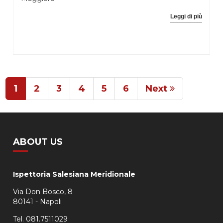
Leggi di più
1
2
3
4
5
6
Next
ABOUT US
Ispettoria Salesiana Meridionale
Via Don Bosco, 8
80141 - Napoli
Tel. 081.7511029