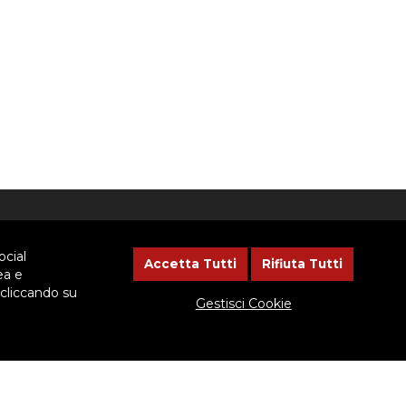
NEWSLETTER
ocial
Accetta Tutti
Rifiuta Tutti
ea e
 cliccando su
Lasciaci il tuo indirizzo email, ti
Gestisci Cookie
aggiorneremo sulle iniziative
dell'Ispettoria