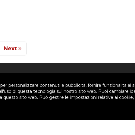
Next
SIAMO
SETTORI
 per personalizzare contenuti e pubblicità, fornire funzionalità ai s
 all'uso di questa tecnologia sul nostro sito web. Puoi cambiare id
 questo sito web. Può gestire le impostazioni relative ai cookie,
Siamo
Pastorale Giovanile
a
Formazione
nigramma
Famiglia salesiana
dario
Economia