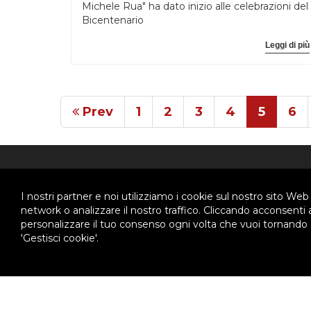
Michele Rua" ha dato inizio alle celebrazioni del
Bicentenario
Leggi di più
Prev
1
2
3
4
5
6
ABOUT US
CHI 
I nostri partner e noi utilizziamo i cookie sul nostro sito Web
network o analizzare il nostro traffico. Cliccando acconsenti
personalizzare il tuo consenso ogni volta che vuoi tornando a
Ispettoria Salesiana Meridionale
Chi 
'Gestisci cookie'.
Stori
Via Don Bosco, 8
80141 - Napoli
Orga
Tel. 081.7511029
Calen
Fax. 081.7516349