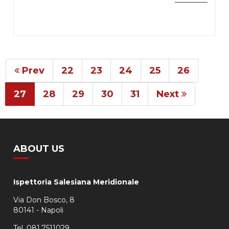
Prev
22
23
24
25
26
27
28
29
30
31
Next
ABOUT US
Ispettoria Salesiana Meridionale
Via Don Bosco, 8
80141 - Napoli
Tel. 081.7511029