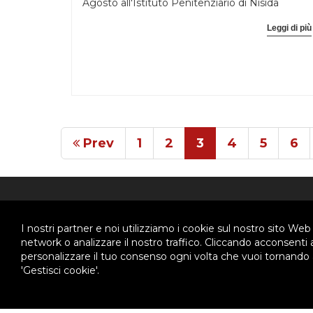
Agosto all'Istituto Penitenziario di Nisida
Leggi di più
Prev
1
2
3
4
5
6
ABOUT US
CHI 
I nostri partner e noi utilizziamo i cookie sul nostro sito Web
network o analizzare il nostro traffico. Cliccando acconsenti
personalizzare il tuo consenso ogni volta che vuoi tornando a
Ispettoria Salesiana Meridionale
Chi 
'Gestisci cookie'.
Stori
Via Don Bosco, 8
80141 - Napoli
Orga