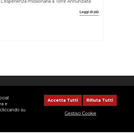
L’esperienza missionaria a Torre Annunziata
Leggi di più
NEWSLETTER
ocial
Accetta Tutti
Rifiuta Tutti
ea e
 cliccando su
Lasciaci il tuo indirizzo email, ti
Gestisci Cookie
aggiorneremo sulle iniziative
dell'Ispettoria