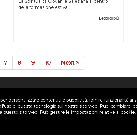
La Spiritualità Giovanile Salesiana al centro
della formazione estiva
Leggi di più
7
8
9
10
Next
SIAMO
SETTORI
 per personalizzare contenuti e pubblicità, fornire funzionalità ai s
 all'uso di questa tecnologia sul nostro sito web. Puoi cambiare id
 questo sito web. Può gestire le impostazioni relative ai cookie,
Siamo
Pastorale Giovanile
a
Formazione
nigramma
Famiglia salesiana