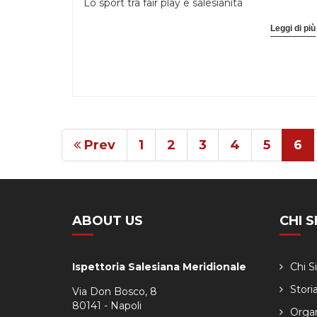
Lo sport tra fair play e salesianità
Leggi di più
Prev
1
2
3
4
5
6
ABOUT US
CHI 
Ispettoria Salesiana Meridionale
Chi 
Stori
Via Don Bosco, 8
80141 - Napoli
Orga