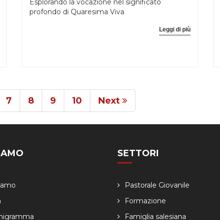
Esplorando la vocazione nel significato
profondo di Quaresima Viva
Leggi di più
7
8
9
10
Next
SIAMO
SETTORI
Siamo
Pastorale Giovanile
a
Formazione
nigramma
Famiglia salesiana