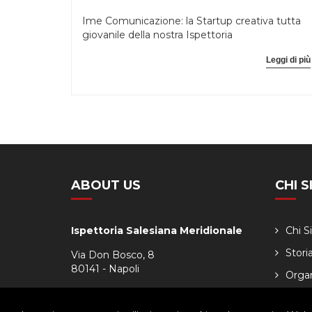
Ime Comunicazione: la Startup creativa tutta
giovanile della nostra Ispettoria
Leggi di più
ABOUT US
CHI 
Ispettoria Salesiana Meridionale
Chi 
Stori
Via Don Bosco, 8
80141 - Napoli
Orga
Tel. 081.7511029
Calen
Fax. 081.7516349