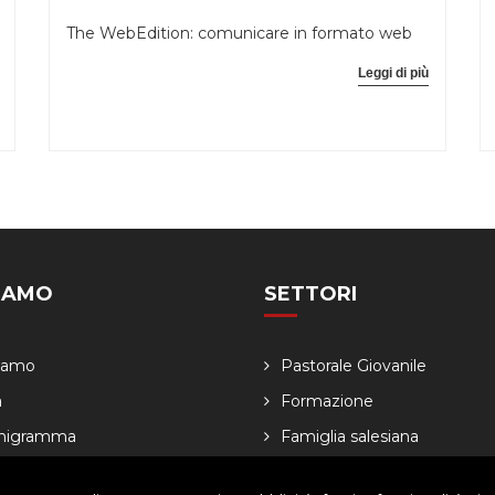
The WebEdition: comunicare in formato web
Leggi di più
SIAMO
SETTORI
Siamo
Pastorale Giovanile
a
Formazione
nigramma
Famiglia salesiana
dario
Economia