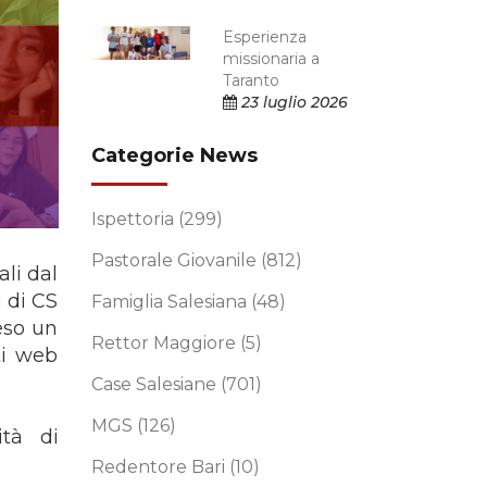
Esperienza
missionaria a
Taranto
23 luglio 2026
Categorie News
Ispettoria
(299)
Pastorale Giovanile
(812)
li dal
 di CS
Famiglia Salesiana
(48)
eso un
Rettor Maggiore
(5)
ti web
Case Salesiane
(701)
MGS
(126)
ità di
Redentore Bari
(10)