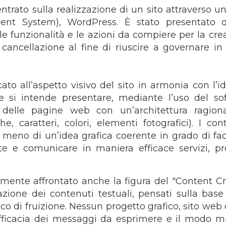
ntrato sulla realizzazione di un sito attraverso un
nt System), WordPress. È stato presentato 
e funzionalità e le azioni da compiere per la cre
cancellazione al fine di riuscire a governare in 
ato all’aspetto visivo del sito in armonia con l’i
he si intende presentare, mediante l’uso del so
 delle pagine web con un’architettura ragion
e, caratteri, colori, elementi fotografici). I con
 meno di un’idea grafica coerente in grado di faci
te e comunicare in maniera efficace servizi, pro
lmente affrontato anche la figura del "Content Cr
azione dei contenuti testuali, pensati sulla base
co di fruizione. Nessun progetto grafico, sito web
fficacia dei messaggi da esprimere e il modo mi