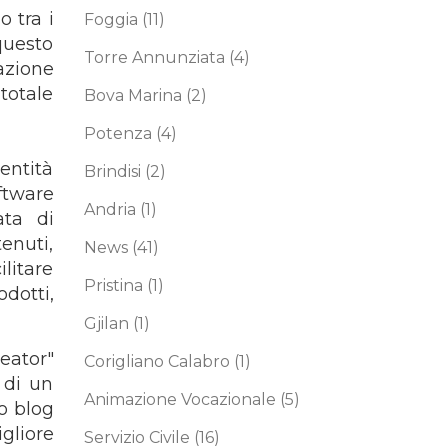
o tra i
Foggia
(11)
questo
Torre Annunziata
(4)
azione
totale
Bova Marina
(2)
Potenza
(4)
dentità
Brindisi
(2)
ftware
Andria
(1)
ata di
tenuti,
News
(41)
litare
Pristina
(1)
dotti,
Gjilan
(1)
eator"
Corigliano Calabro
(1)
 di un
Animazione Vocazionale
(5)
 o blog
gliore
Servizio Civile
(16)