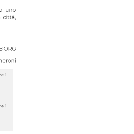
ho uno
città,
DB.ORG
meroni
e il
e il