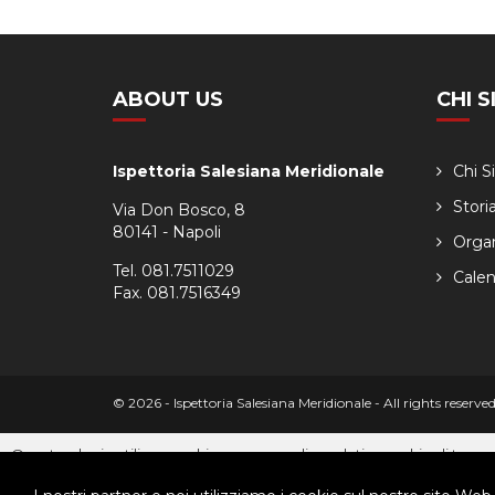
ABOUT US
CHI 
Ispettoria Salesiana Meridionale
Chi 
Stori
Via Don Bosco, 8
80141 - Napoli
Orga
Tel. 081.7511029
Calen
Fax. 081.7516349
© 2026 - Ispettoria Salesiana Meridionale - All rights reser
Questo plugin utilizza cookie per raccogliere dati e cookie di terze p
Clicca qui per modificare le preferenze sulla Cookie Policy