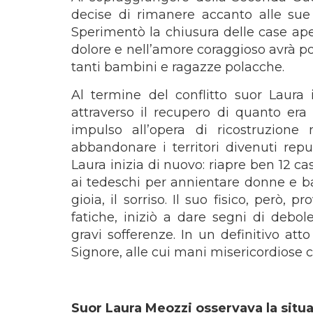
decise di rimanere accanto alle sue 
Sperimentò la chiusura delle case aper
dolore e nell’amore coraggioso avrà po
tanti bambini e ragazze polacche.
Al termine del conflitto suor Laura 
attraverso il recupero di quanto er
impulso all’opera di ricostruzione
abbandonare i territori divenuti rep
Laura inizia di nuovo: riapre ben 12 ca
ai tedeschi per annientare donne e bam
gioia, il sorriso. Il suo fisico, però
fatiche, iniziò a dare segni di debo
gravi sofferenze. In un definitivo at
Signore, alle cui mani misericordiose c
Suor Laura Meozzi osservava la situ