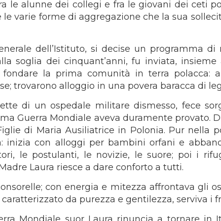
 le alunne dei collegi e fra le giovani dei ceti p
i e le varie forme di aggregazione che la sua sollec
enerale dell’Istituto, si decise un programma di
lla soglia dei cinquant’anni, fu inviata, insieme
 a fondare la prima comunità in terra polacca: 
ese; trovarono alloggio in una povera baracca di le
ette di un ospedale militare dismesso, fece sorg
Prima Guerra Mondiale aveva duramente provato. D
iglie di Maria Ausiliatrice in Polonia. Pur nella 
 inizia con alloggi per bambini orfani e abband
i, le postulanti, le novizie, le suore; poi i rifug
. Madre Laura riesce a dare conforto a tutti.
nsorelle; con energia e mitezza affrontava gli ost
 caratterizzato da purezza e gentilezza, serviva i fra
ra Mondiale suor Laura rinuncia a tornare in It