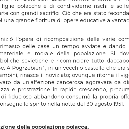
figlie polacche e di condividerne rischi e soffe
te con grandi sacrifici. Ciò che era stato feconda
i una grande fioritura di opere educative a vantag
iniziò l’opera di ricomposizione delle varie com
a rimasto delle case un tempo avviate e dando
 materiale e morale della popolazione. Si dov
ubbliche sovietiche e ricominciare tutto daccapo
se. A Pogrzebien´, in un vecchio castello che era 
bini, rinasce il noviziato; ovunque ritorna il vigo
, provato da un’affezione cancerosa aggravata da di
lezza e prostrazione in rapido crescendo, procur
to di fiducioso abbandono consumò la propria offe
onsegnò lo spirito nella notte del 30 agosto 1951.
azione della popolazione polacca.