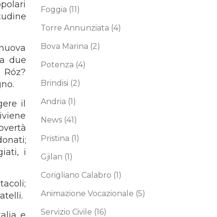
opolari
Foggia
(11)
itudine
Torre Annunziata
(4)
Bova Marina
(2)
 nuova
 a due
Potenza
(4)
a Róz?
Brindisi
(2)
gno.
Andria
(1)
ere il
iviene
News
(41)
povertà
Pristina
(1)
onati;
iati, i
Gjilan
(1)
Corigliano Calabro
(1)
acoli;
Animazione Vocazionale
(5)
telli.
Servizio Civile
(16)
alia e