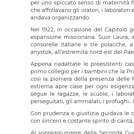
per uno spiccato senso di maternità fra
che affollavano gli oratori, i laborator
andava organizzando.
Nel 1922, in occasione del Capitolo g
espansione missionaria. Suor Laura, a
consorelle italiane e tre polacche,
anystok, all’estremità nord-est del Pa
Appena riadattate le preesistenti cas
primo collegio per i bambini che la 
così la pioniera della presenza delle F
estrema apre case per ogni esigenza:
segue le ragazze, le scuole, i laborator
perseguitati, gli ammalati, i profughi..
Con prudenza e giustizia guidava le co
con sincero e costante spirito di carità,
Al sopraggiungere della Seconda Guer