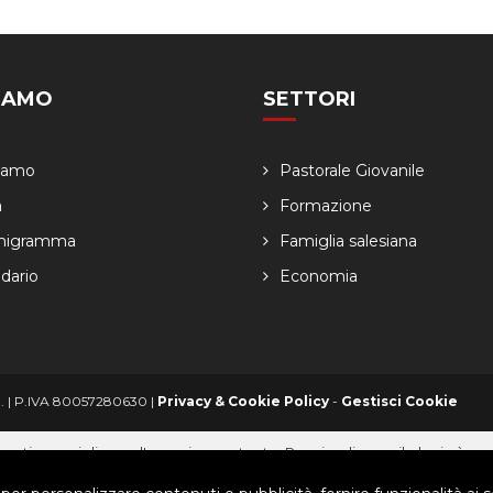
SIAMO
SETTORI
Siamo
Pastorale Giovanile
a
Formazione
nigramma
Famiglia salesiana
dario
Economia
ved. | P.IVA 80057280630 |
Privacy & Cookie Policy
-
Gestisci Cookie
arti per migliorare l'esperienza utente. Per visualizzare il plugin è ne