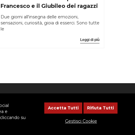
Francesco e il Giubileo dei ragazzi
Due giorni all'insegna delle emozioni,
sensazioni, curiosità, gioia di esserci. Sono tutte
le
Leggi di più
NEWSLETTER
ocial
Accetta Tutti
Rifiuta Tutti
ea e
 cliccando su
Lasciaci il tuo indirizzo email, ti
Gestisci Cookie
aggiorneremo sulle iniziative
dell'Ispettoria