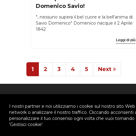
Domenico Savio!
"...nessuno supera il bel cuore e la bell'anima di
Savio Domenico" Domenico nacque il 2 Aprile
1842
Leggi di più
1
2
3
4
5
Next
ABOUT US
CHI 
I nostri partner e noi utilizziamo i cookie sul nostro sito Web
network o analizzare il nostro traffico. Cliccando acconsenti
personalizzare il tuo consenso ogni volta che vuoi tornando a
Ispettoria Salesiana Meridionale
Chi 
'Gestisci cookie'.
Stori
Via Don Bosco, 8