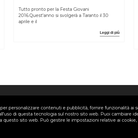
Tutto pronto per la Festa Giovani
2016.Quest'anno si svolgerà a Taranto il 30
aprile e il
Leggi di più
SIAMO
SETTORI
 per personalizzare contenuti e pubblicità, fornire funzionalità ai s
 all'uso di questa tecnologia sul nostro sito web. Puoi cambiare id
 questo sito web. Può gestire le impostazioni relative ai cookie,
Siamo
Pastorale Giovanile
a
Formazione