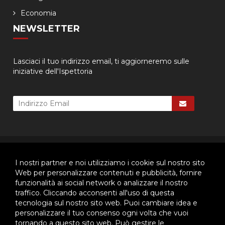
Economia
NEWSLETTER
Lasciaci il tuo indirizzo email, ti aggiorneremo sulle
iniziative dell'Ispettoria
© 2026 - Ispettoria Salesiana Meridionale - All rights reserved. | P.IVA
80057280630 |
Privacy & Cookie Policy
-
Gestisci Cookie
I nostri partner e noi utilizziamo i cookie sul nostro sito
Web per personalizzare contenuti e pubblicità, fornire
funzionalità ai social network o analizzare il nostro
traffico. Cliccando acconsenti all'uso di questa
Questo plugin utilizza cookie per raccogliere dati e cookie di
tecnologia sul nostro sito web. Puoi cambiare idea e
terze parti per migliorare l'esperienza utente. Per visualizzare il
plugin è necessario dare il consenso.
personalizzare il tuo consenso ogni volta che vuoi
tornando a questo sito web. Può gestire le