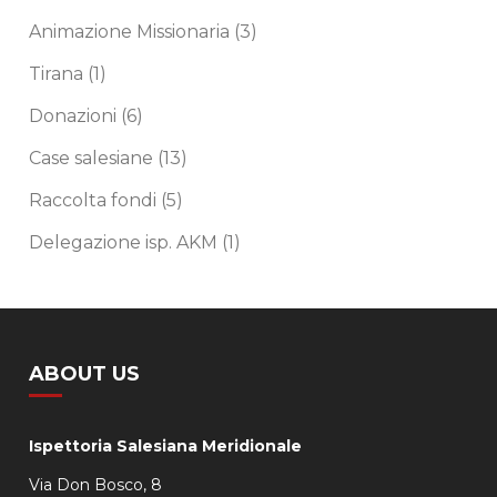
Animazione Missionaria
(3)
Tirana
(1)
Donazioni
(6)
Case salesiane
(13)
Raccolta fondi
(5)
Delegazione isp. AKM
(1)
ABOUT US
Ispettoria Salesiana Meridionale
Via Don Bosco, 8