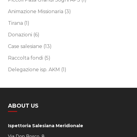
Animazione Missionaria
(3)
Tirana
(1)
Donazioni
(6)
Case salesiane
(13)
Raccolta fondi
(5)
Delegazione isp. AKM
(1)
ABOUT US
Ispettoria Salesiana Meridionale
Via Don Bosco, 8