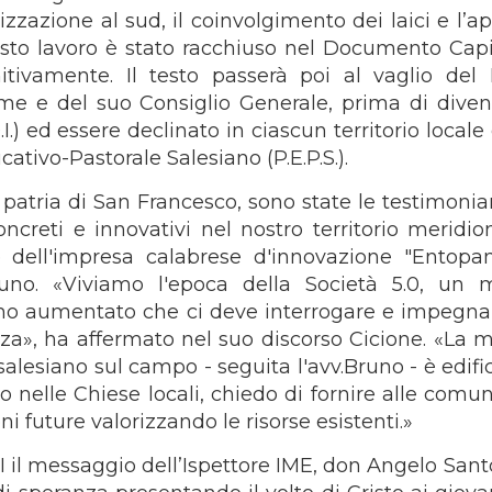
zazione al sud, il coinvolgimento dei laici e l’ap
sto lavoro è stato racchiuso nel Documento Capi
tivamente. Il testo passerà poi al vaglio del 
e e del suo Consiglio Generale, prima di divent
) ed essere declinato in ciascun territorio locale
ativo-Pastorale Salesiano (P.E.P.S.).
a patria di San Francesco, sono state le testimoni
ncreti e innovativi nel nostro territorio meridion
e dell'impresa calabrese d'innovazione "Entopan
runo. «Viviamo l'epoca della Società 5.0, un
mo aumentato che ci deve interrogare e impegna
za», ha affermato nel suo discorso Cicione. «La m
lesiano sul campo - seguita l'avv.Bruno - è edific
o nelle Chiese locali, chiedo di fornire alle comun
i future valorizzando le risorse esistenti.»
II il messaggio dell’Ispettore IME, don Angelo Sant