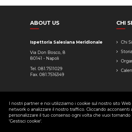
ABOUT US
CHI 
Ispettoria Salesiana Meridionale
Chi 
Stori
Via Don Bosco, 8
80141 - Napoli
Orga
Tel. 081.7511029
Calen
Fax. 081.7516349
I nostri partner e noi utilizziamo i cookie sul nostro sito Web
© 2026 - Ispettoria Salesiana Meridionale - All rights reser
network o analizzare il nostro traffico. Cliccando acconsenti
personalizzare il tuo consenso ogni volta che vuoi tornando a
Questo plugin utilizza cookie per raccogliere dati e cookie di terze p
'Gestisci cookie'.
Clicca qui per modificare le preferenze sulla Cookie Policy