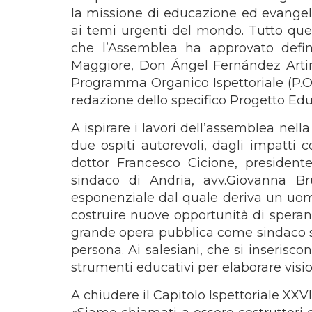
la missione di educazione ed evangeliz
ai temi urgenti del mondo. Tutto que
che l’Assemblea ha approvato defini
Maggiore, Don Ángel Fernández Artim
Programma Organico Ispettoriale (P.O.I.
redazione dello specifico Progetto Educ
A ispirare i lavori dell’assemblea nell
due ospiti autorevoli, dagli impatti co
dottor Francesco Cicione, president
sindaco di Andria, avv.Giovanna B
esponenziale dal quale deriva un uo
costruire nuove opportunità di speran
grande opera pubblica come sindaco sa
persona. Ai salesiani, che si inseriscon
strumenti educativi per elaborare vision
A chiudere il Capitolo Ispettoriale XXV