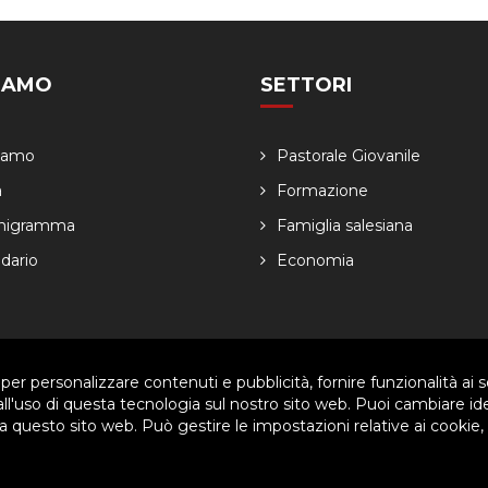
SIAMO
SETTORI
Siamo
Pastorale Giovanile
a
Formazione
nigramma
Famiglia salesiana
dario
Economia
 per personalizzare contenuti e pubblicità, fornire funzionalità ai s
ved. | P.IVA 80057280630 |
Privacy & Cookie Policy
-
Gestisci Cookie
 all'uso di questa tecnologia sul nostro sito web. Puoi cambiare id
 questo sito web. Può gestire le impostazioni relative ai cookie,
arti per migliorare l'esperienza utente. Per visualizzare il plugin è ne