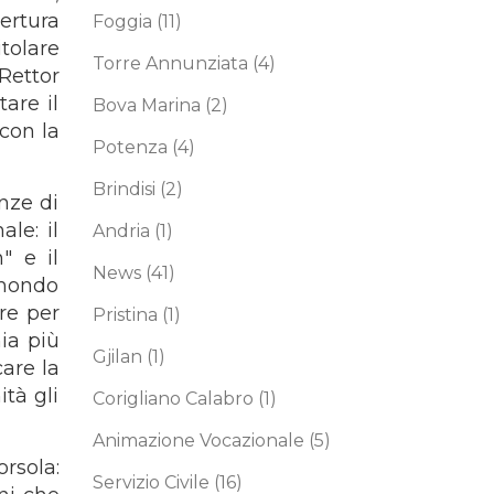
ertura
Foggia
(11)
tolare
Torre Annunziata
(4)
Rettor
are il
Bova Marina
(2)
 con la
Potenza
(4)
Brindisi
(2)
anze di
ale: il
Andria
(1)
" e il
News
(41)
 mondo
re per
Pristina
(1)
ia più
Gjilan
(1)
are la
ità gli
Corigliano Calabro
(1)
Animazione Vocazionale
(5)
orsola:
Servizio Civile
(16)