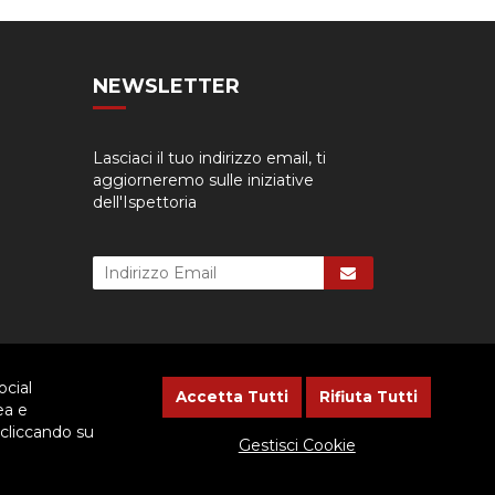
NEWSLETTER
Lasciaci il tuo indirizzo email, ti
aggiorneremo sulle iniziative
dell'Ispettoria
ocial
Accetta Tutti
Rifiuta Tutti
ea e
 cliccando su
cessario dare il consenso.
Gestisci Cookie