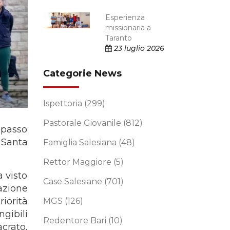
Esperienza
missionaria a
Taranto
23 luglio 2026
Categorie News
Ispettoria
(299)
Pastorale Giovanile
(812)
 passo
 Santa
Famiglia Salesiana
(48)
Rettor Maggiore
(5)
a visto
Case Salesiane
(701)
azione
riorità
MGS
(126)
ngibili
Redentore Bari
(10)
acrato,