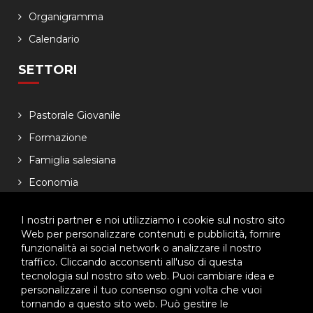
Organigramma
Calendario
SETTORI
Pastorale Giovanile
Formazione
Famiglia salesiana
Economia
NEWSLETTER
I nostri partner e noi utilizziamo i cookie sul nostro sito
Web per personalizzare contenuti e pubblicità, fornire
funzionalità ai social network o analizzare il nostro
Lasciaci il tuo indirizzo email, ti aggiorneremo sulle
traffico. Cliccando acconsenti all'uso di questa
iniziative dell'Ispettoria
tecnologia sul nostro sito web. Puoi cambiare idea e
personalizzare il tuo consenso ogni volta che vuoi
tornando a questo sito web. Può gestire le