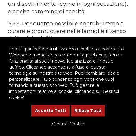
un discernimento (come in ogni vocazione),
e anche cammino di santità.
3.3.8. Per quanto possibile contribuiremo a
curare e promuovere nelle famiglie il senso
della
gioia dell’Amore.
I nostri partner e noi utilizziamo i cookie sul nostro sito
3.3.9. Aiuteremo le famiglie perché siano
Web per personalizzare contenuti e pubblicità, fornire
‘spazio di vita’ in cui i genitori educano, con
funzionalità ai social network o analizzare il nostro
libertà, a conoscere e amare Dio.
traffico. Cliccando acconsenti all'uso di questa
tecnologia sul nostro sito web. Puoi cambiare idea e
3.3.10. Persino, anche se potrebbe essere
personalizzare il tuo consenso ogni volta che vuoi
tangenziale alla realtà familiare,
sarà una
tornando a questo sito web. Può gestire le
impostazioni relative ai cookie, cliccando su 'Gestisci
opportunità per educare ed educarci,
cookie'.
come famiglie, educatori, giovani, circa il
valore del Creato,
nella risposta
Accetta Tutti
Rifiuta Tutti
responsabile davanti alla Creazione e
davanti alla povertà che si genera quando
Gestisci Cookie
non se ne cura l’armonia.