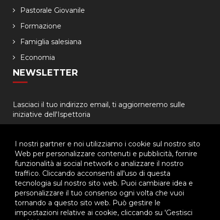
Pastorale Giovanile
Formazione
Famiglia salesiana
Economia
NEWSLETTER
Lasciaci il tuo indirizzo email, ti aggiorneremo sulle
iniziative dell'Ispettoria
I nostri partner e noi utilizziamo i cookie sul nostro sito
Web per personalizzare contenuti e pubblicità, fornire
funzionalità ai social network o analizzare il nostro
traffico. Cliccando acconsenti all'uso di questa
tecnologia sul nostro sito web. Puoi cambiare idea e
© 2026 - Ispettoria Salesiana Meridionale - All rights reserved. | P.IVA
personalizzare il tuo consenso ogni volta che vuoi
80057280630 |
Privacy & Cookie Policy
-
Gestisci Cookie
tornando a questo sito web. Può gestire le
impostazioni relative ai cookie, cliccando su 'Gestisci