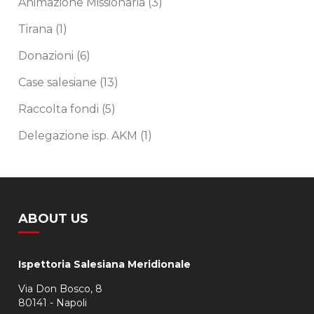
Animazione Missionaria
(3)
Tirana
(1)
Donazioni
(6)
Case salesiane
(13)
Raccolta fondi
(5)
Delegazione isp. AKM
(1)
ABOUT US
Ispettoria Salesiana Meridionale
Via Don Bosco, 8
80141 - Napoli