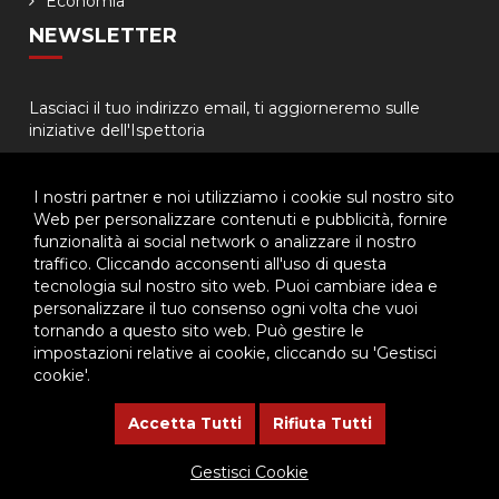
Economia
NEWSLETTER
Lasciaci il tuo indirizzo email, ti aggiorneremo sulle
iniziative dell'Ispettoria
I nostri partner e noi utilizziamo i cookie sul nostro sito
Web per personalizzare contenuti e pubblicità, fornire
funzionalità ai social network o analizzare il nostro
traffico. Cliccando acconsenti all'uso di questa
tecnologia sul nostro sito web. Puoi cambiare idea e
© 2026 - Ispettoria Salesiana Meridionale - All rights reserved. | P.IVA
personalizzare il tuo consenso ogni volta che vuoi
80057280630 |
Privacy & Cookie Policy
-
Gestisci Cookie
tornando a questo sito web. Può gestire le
impostazioni relative ai cookie, cliccando su 'Gestisci
cookie'.
Questo plugin utilizza cookie per raccogliere dati e cookie di
terze parti per migliorare l'esperienza utente. Per visualizzare il
Accetta Tutti
Rifiuta Tutti
plugin è necessario dare il consenso.
Gestisci Cookie
Clicca qui per modificare le preferenze sulla Cookie Policy