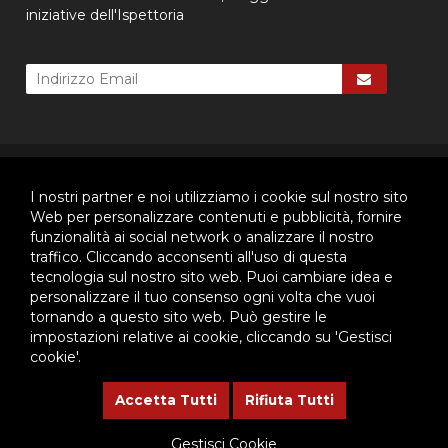
iniziative dell'Ispettoria
© 2026 - Ispettoria Salesiana Meridionale - All rights reserved. | P.IVA
80057280630 |
Privacy & Cookie Policy
-
Gestisci Cookie
I nostri partner e noi utilizziamo i cookie sul nostro sito
Web per personalizzare contenuti e pubblicità, fornire
funzionalità ai social network o analizzare il nostro
traffico. Cliccando acconsenti all'uso di questa
Questo plugin utilizza cookie per raccogliere dati e cookie di
tecnologia sul nostro sito web. Puoi cambiare idea e
terze parti per migliorare l'esperienza utente. Per visualizzare il
plugin è necessario dare il consenso.
personalizzare il tuo consenso ogni volta che vuoi
tornando a questo sito web. Può gestire le
Clicca qui per modificare le preferenze sulla Cookie Policy
impostazioni relative ai cookie, cliccando su 'Gestisci
cookie'.
Questo plugin utilizza cookie per raccogliere dati e cookie di
terze parti per migliorare l'esperienza utente. Per visualizzare il
Accetta Tutti
Rifiuta Tutti
plugin è necessario dare il consenso.
Gestisci Cookie