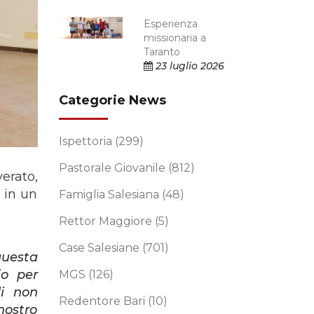
Esperienza
missionaria a
Taranto
23 luglio 2026
Categorie News
Ispettoria
(299)
Pastorale Giovanile
(812)
verato,
 in un
Famiglia Salesiana
(48)
Rettor Maggiore
(5)
Case Salesiane
(701)
questa
io per
MGS
(126)
i non
Redentore Bari
(10)
nostro