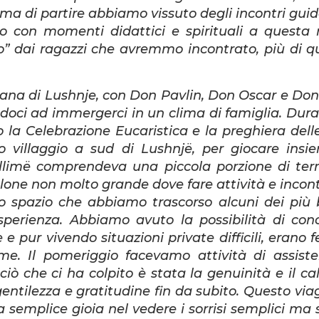
ima di partire abbiamo vissuto degli incontri guid
 con momenti didattici e spirituali a questa
o” dai ragazzi che avremmo incontrato, più di 
siana di Lushnje, con Don Pavlin, Don Oscar e Don
ndoci ad immergerci in un clima di famiglia. Dura
la Celebrazione Eucaristica e la preghiera delle
 villaggio a sud di Lushnjë, per giocare insi
bullimë comprendeva una piccola porzione di ter
one non molto grande dove fare attività e incont
lo spazio che abbiamo trascorso alcuni dei più b
esperienza. Abbiamo avuto la possibilità di con
pur vivendo situazioni private difficili, erano fe
eme. Il pomeriggio facevamo attività di assist
iò che ci ha colpito è stata la genuinità e il cal
entilezza e gratitudine fin da subito. Questo viag
 semplice gioia nel vedere i sorrisi semplici ma s