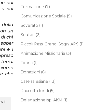
he noi
Formazione
(7)
su noi
Comunicazione Sociale
(9)
 dalla
Soverato
(1)
con un
Scutari
(2)
 di chi
 saper
Piccoli Passi Grandi Sogni APS
(1)
ni e i
Animazione Missionaria
(3)
mpreso
terra.
Tirana
(1)
bbiamo
Donazioni
(6)
 e che
Case salesiane
(13)
Raccolta fondi
(5)
Delegazione isp. AKM
(1)
e il