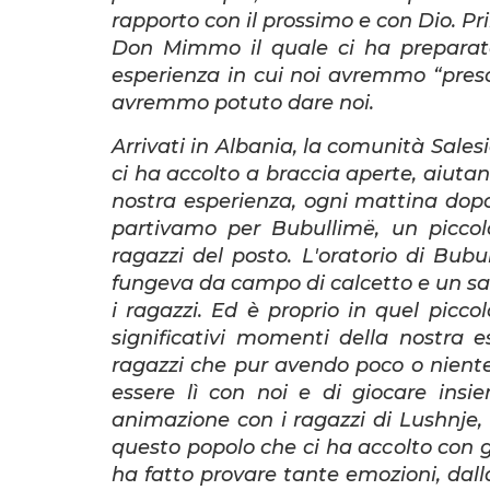
rapporto con il prossimo e con Dio. Pr
Don Mimmo il quale ci ha preparato
esperienza in cui noi avremmo “pres
avremmo potuto dare noi.
Arrivati in Albania, la comunità Sale
ci ha accolto a braccia aperte, aiuta
nostra esperienza, ogni mattina dopo 
partivamo per Bubullimë, un piccolo
ragazzi del posto. L'oratorio di Bu
fungeva da campo di calcetto e un sal
i ragazzi. Ed è proprio in quel picco
significativi momenti della nostra 
ragazzi che pur avendo poco o niente e 
essere lì con noi e di giocare insi
animazione con i ragazzi di Lushnje, c
questo popolo che ci ha accolto con g
ha fatto provare tante emozioni, dalla