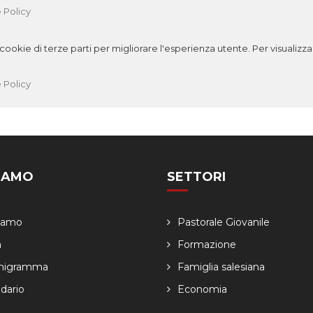
 Policy
ookie di terze parti per migliorare l'esperienza utente. Per visualizzar
 Policy
SIAMO
SETTORI
Siamo
Pastorale Giovanile
a
Formazione
nigramma
Famiglia salesiana
dario
Economia