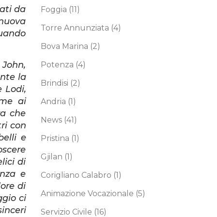
ati da
Foggia
(11)
 nuova
Torre Annunziata
(4)
quando
Bova Marina
(2)
 John,
Potenza
(4)
nte la
Brindisi
(2)
 Lodi,
eme ai
Andria
(1)
ra che
News
(41)
ri con
elli e
Pristina
(1)
oscere
Gjilan
(1)
lici di
enza e
Corigliano Calabro
(1)
ore di
Animazione Vocazionale
(5)
gio ci
inceri
Servizio Civile
(16)