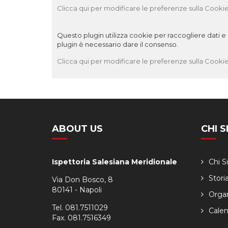
Clicca qui per modificare le preferenze sulla Cookie
Questo plugin utilizza cookie per raccogliere dati e c
plugin è necessario dare il consenso.
Clicca qui per modificare le preferenze sulla Cookie
ABOUT US
CHI 
Ispettoria Salesiana Meridionale
Chi 
Stori
Via Don Bosco, 8
80141 - Napoli
Orga
Tel. 081.7511029
Calen
Fax. 081.7516349