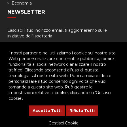
Economia
NEWSLETTER
Lasciaci il tuo indirizzo email, ti aggiorneremo sulle
iniziative dell'Ispettoria
I nostri partner e noi utilizziamo i cookie sul nostro sito
Web per personalizzare contenuti e pubblicità, fornire
funzionalità ai social network o analizzare il nostro
traffico. Cliccando acconsenti all'uso di questa
tecnologia sul nostro sito web. Puoi cambiare idea e
© 2026 - Ispettoria Salesiana Meridionale - All rights reserved. | P.IVA
personalizzare il tuo consenso ogni volta che vuoi
80057280630 |
Privacy & Cookie Policy
-
Gestisci Cookie
tornando a questo sito web. Può gestire le
impostazioni relative ai cookie, cliccando su 'Gestisci
cookie'.
Questo plugin utilizza cookie per raccogliere dati e cookie di
terze parti per migliorare l'esperienza utente. Per visualizzare il
Accetta Tutti
Rifiuta Tutti
plugin è necessario dare il consenso.
Gestisci Cookie
Clicca qui per modificare le preferenze sulla Cookie Policy