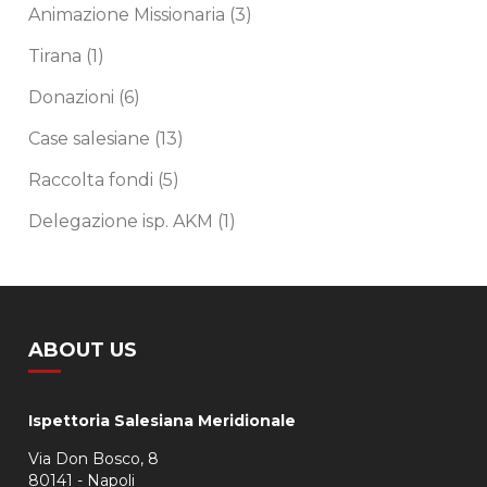
Animazione Missionaria
(3)
Tirana
(1)
Donazioni
(6)
Case salesiane
(13)
Raccolta fondi
(5)
Delegazione isp. AKM
(1)
ABOUT US
Ispettoria Salesiana Meridionale
Via Don Bosco, 8
80141 - Napoli