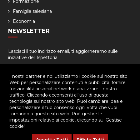
Formazione
Famiglia salesiana
Economia
NEWSLETTER
Lasciaci il tuo indirizzo email, ti aggiorneremo sulle
iniziative dell'Ispettoria
I nostri partner e noi utilizziamo i cookie sul nostro sito
Web per personalizzare contenuti e pubblicità, fornire
funzionalità ai social network o analizzare il nostro
traffico. Cliccando acconsenti all'uso di questa
tecnologia sul nostro sito web. Puoi cambiare idea e
© 2026 - Ispettoria Salesiana Meridionale - All rights reserved. | P.IVA
personalizzare il tuo consenso ogni volta che vuoi
80057280630 |
Privacy & Cookie Policy
-
Gestisci Cookie
tornando a questo sito web. Può gestire le
impostazioni relative ai cookie, cliccando su 'Gestisci
cookie'.
Questo plugin utilizza cookie per raccogliere dati e cookie di
terze parti per migliorare l'esperienza utente. Per visualizzare il
Accetta Tutti
Rifiuta Tutti