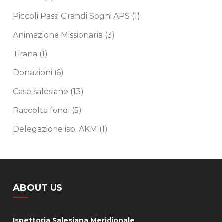
Piccoli Passi Grandi Sogni APS
(1)
Animazione Missionaria
(3)
Tirana
(1)
Donazioni
(6)
Case salesiane
(13)
Raccolta fondi
(5)
Delegazione isp. AKM
(1)
ABOUT US
Ispettoria Salesiana Meridionale