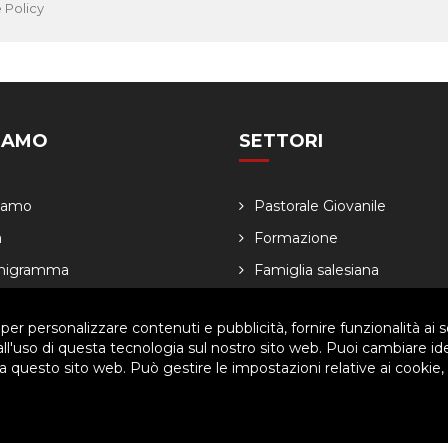
 Policy
SIAMO
SETTORI
Siamo
Pastorale Giovanile
a
Formazione
nigramma
Famiglia salesiana
dario
Economia
 per personalizzare contenuti e pubblicità, fornire funzionalità ai s
 all'uso di questa tecnologia sul nostro sito web. Puoi cambiare id
 questo sito web. Può gestire le impostazioni relative ai cookie,
ved. | P.IVA 80057280630 |
Privacy & Cookie Policy
-
Gestisci Cookie