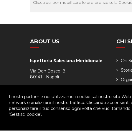
Clicca qui per modificare le preferenze sulla Cookie
ABOUT US
CHI 
Ispettoria Salesiana Meridionale
Chi 
Stori
Via Don Bosco, 8
80141 - Napoli
Orga
Tel. 081.7511029
Calen
Fax. 081.7516349
I nostri partner e noi utilizziamo i cookie sul nostro sito Web
network o analizzare il nostro traffico. Cliccando acconsenti
personalizzare il tuo consenso ogni volta che vuoi tornando a
'Gestisci cookie'.
© 2026 - Ispettoria Salesiana Meridionale - All rights reser