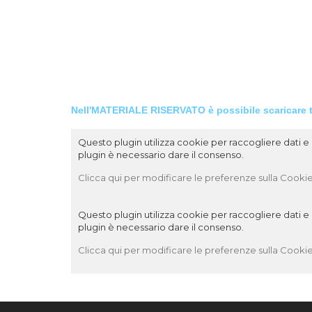
Rinnovo il ringraziamento a quanti hanno partecipato a
applicarlo nelle loro Ispettorie.
Fraternamente in Don Bosco,
Don Filiberto González Plasencia sdb
Consigliere Generale per la CS
Nell'MATERIALE RISERVATO
è
possibile
scaricare
Questo plugin utilizza cookie per raccogliere dati e c
plugin è necessario dare il consenso.
Clicca qui per modificare le preferenze sulla Cookie
Questo plugin utilizza cookie per raccogliere dati e c
plugin è necessario dare il consenso.
Clicca qui per modificare le preferenze sulla Cookie