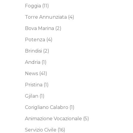
Foggia
(11)
 modo di
Torre Annunziata
(4)
beni, il
Bova Marina
(2)
 delle
un
Potenza
(4)
one ha
Brindisi
(2)
e di quel
Andria
(1)
pegnate
News
(41)
di radio
Pristina
(1)
ciale.
r il
Gjilan
(1)
nergia
Corigliano Calabro
(1)
i, la
Animazione Vocazionale
(5)
Servizio Civile
(16)
 Ecco