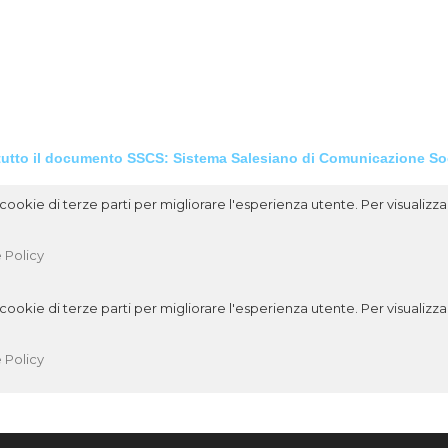
ll'attualizzazione del SSCS e a quanti, studiandolo, sapranno valorizzar
tutto
il
documento
SSCS
:
Sistema
Salesiano
di
Comunicazione
Soc
ookie di terze parti per migliorare l'esperienza utente. Per visualizzar
 Policy
ookie di terze parti per migliorare l'esperienza utente. Per visualizzar
 Policy