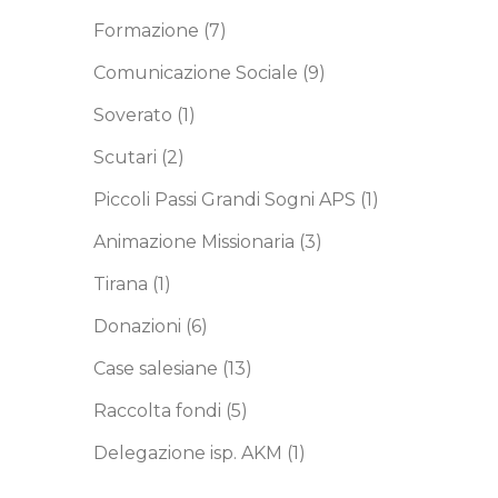
che,
Formazione
(7)
va che dà
Comunicazione Sociale
(9)
i, dei
, una
Soverato
(1)
nte, una
Scutari
(2)
Piccoli Passi Grandi Sogni APS
(1)
Animazione Missionaria
(3)
sto
Tirana
(1)
 dei
Donazioni
(6)
 per
a
Case salesiane
(13)
Raccolta fondi
(5)
ricchisce
Delegazione isp. AKM
(1)
una