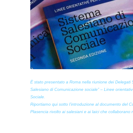
È stato presentato a Roma nella riunione dei Delegati
Salesiano di Comunicazione sociale” – Linee orientati
Sociale.
Riportiamo qui sotto l’introduzione al documento del 
Plasencia rivolto ai salesiani e ai laici che collaborano 
Cari confratelli salesiani,