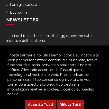
Famiglia salesiana
Economia
NEWSLETTER
Lasciaci il tuo indirizzo email, ti aggiorneremo sulle
iniziative dell'Ispettoria
I nostri partner e noi utilizziamo i cookie sul nostro sito
Web per personalizzare contenuti e pubblicità, fornire
funzionalità ai social network o analizzare il nostro
traffico. Cliccando acconsenti all'uso di questa
tecnologia sul nostro sito web. Puoi cambiare idea e
© 2026 - Ispettoria Salesiana Meridionale - All rights reserved. | P.IVA
personalizzare il tuo consenso ogni volta che vuoi
80057280630 |
Privacy & Cookie Policy
-
Gestisci Cookie
tornando a questo sito web. Può gestire le
impostazioni relative ai cookie, cliccando su 'Gestisci
cookie'.
Questo plugin utilizza cookie per raccogliere dati e cookie di
terze parti per migliorare l'esperienza utente. Per visualizzare il
Accetta Tutti
Rifiuta Tutti
plugin è necessario dare il consenso.