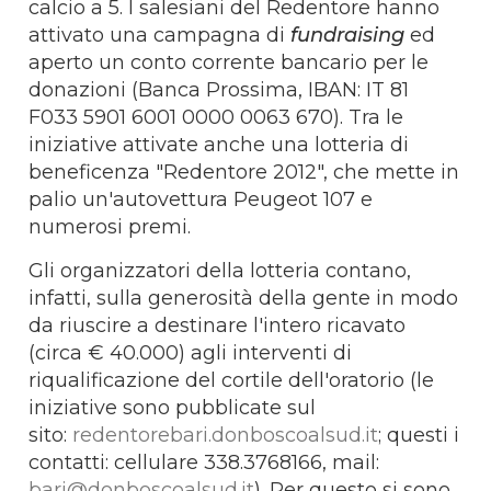
calcio a 5. I salesiani del Redentore hanno
attivato una campagna di
fundraising
ed
aperto un conto corrente bancario per le
donazioni (Banca Prossima, IBAN: IT 81
F033 5901 6001 0000 0063 670). Tra le
iniziative attivate anche una lotteria di
beneficenza "Redentore 2012", che mette in
palio un'autovettura Peugeot 107 e
numerosi premi.
Gli organizzatori della lotteria contano,
infatti, sulla generosità della gente in modo
da riuscire a destinare l'intero ricavato
(circa € 40.000) agli interventi di
riqualificazione del cortile dell'oratorio (le
iniziative sono pubblicate sul
sito:
redentorebari.donboscoalsud.it
; questi i
contatti: cellulare 338.3768166, mail:
bari@donboscoalsud.it
). Per questo si sono