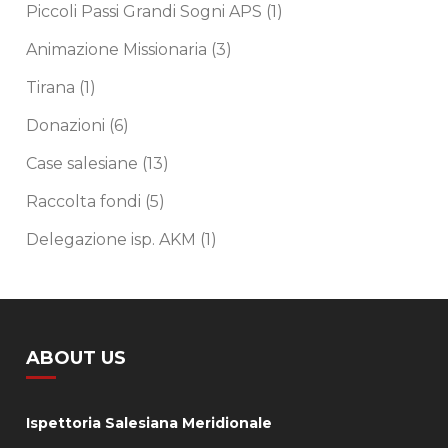
Piccoli Passi Grandi Sogni APS
(1)
Animazione Missionaria
(3)
Tirana
(1)
Donazioni
(6)
Case salesiane
(13)
Raccolta fondi
(5)
Delegazione isp. AKM
(1)
ABOUT US
Ispettoria Salesiana Meridionale