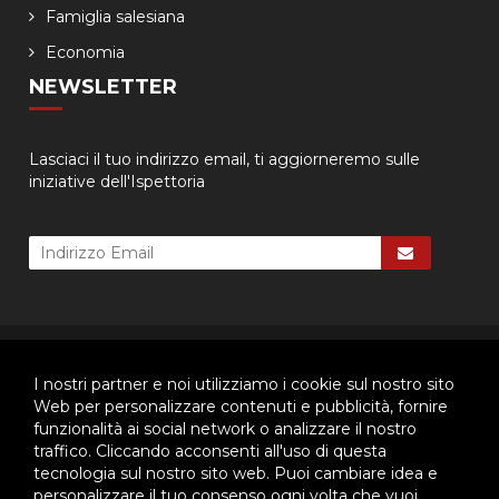
Famiglia salesiana
Economia
NEWSLETTER
Lasciaci il tuo indirizzo email, ti aggiorneremo sulle
iniziative dell'Ispettoria
© 2026 - Ispettoria Salesiana Meridionale - All rights reserved. | P.IVA
80057280630 |
Privacy & Cookie Policy
-
Gestisci Cookie
I nostri partner e noi utilizziamo i cookie sul nostro sito
Web per personalizzare contenuti e pubblicità, fornire
funzionalità ai social network o analizzare il nostro
traffico. Cliccando acconsenti all'uso di questa
Questo plugin utilizza cookie per raccogliere dati e cookie di
tecnologia sul nostro sito web. Puoi cambiare idea e
terze parti per migliorare l'esperienza utente. Per visualizzare il
plugin è necessario dare il consenso.
personalizzare il tuo consenso ogni volta che vuoi