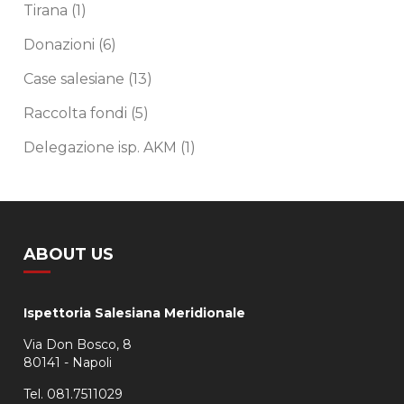
Tirana
(1)
Donazioni
(6)
Case salesiane
(13)
Raccolta fondi
(5)
Delegazione isp. AKM
(1)
ABOUT US
Ispettoria Salesiana Meridionale
Via Don Bosco, 8
80141 - Napoli
Tel. 081.7511029