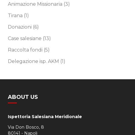
Animazione Missionaria
(3)
Tirana
(1)
Donazioni
(6)
Case salesiane
(13)
Raccolta fondi
(5)
Delegazione isp. AKM
(1)
ABOUT US
Ispettoria Salesiana Meridionale
Via Don Bosco, 8
80141 - Napoli