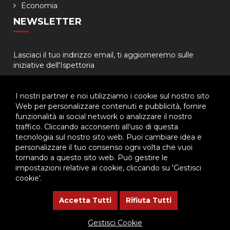
Economia
NEWSLETTER
Lasciaci il tuo indirizzo email, ti aggiorneremo sulle
iniziative dell'Ispettoria
I nostri partner e noi utilizziamo i cookie sul nostro sito
Web per personalizzare contenuti e pubblicità, fornire
funzionalità ai social network o analizzare il nostro
traffico. Cliccando acconsenti all'uso di questa
tecnologia sul nostro sito web. Puoi cambiare idea e
© 2026 - Ispettoria Salesiana Meridionale - All rights reserved. | P.IVA
personalizzare il tuo consenso ogni volta che vuoi
80057280630 |
Privacy & Cookie Policy
-
Gestisci Cookie
tornando a questo sito web. Può gestire le
impostazioni relative ai cookie, cliccando su 'Gestisci
cookie'.
Questo plugin utilizza cookie per raccogliere dati e cookie di
terze parti per migliorare l'esperienza utente. Per visualizzare il
Accetta Tutti
Rifiuta Tutti
plugin è necessario dare il consenso.
Gestisci Cookie
Clicca qui per modificare le preferenze sulla Cookie Policy