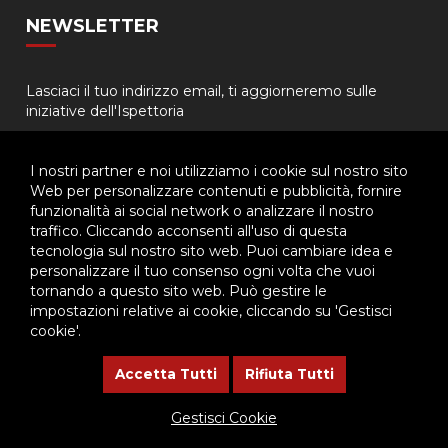
NEWSLETTER
Lasciaci il tuo indirizzo email, ti aggiorneremo sulle
iniziative dell'Ispettoria
I nostri partner e noi utilizziamo i cookie sul nostro sito
Web per personalizzare contenuti e pubblicità, fornire
funzionalità ai social network o analizzare il nostro
traffico. Cliccando acconsenti all'uso di questa
tecnologia sul nostro sito web. Puoi cambiare idea e
© 2026 - Ispettoria Salesiana Meridionale - All rights reserved. | P.IVA
personalizzare il tuo consenso ogni volta che vuoi
80057280630 |
Privacy & Cookie Policy
-
Gestisci Cookie
tornando a questo sito web. Può gestire le
impostazioni relative ai cookie, cliccando su 'Gestisci
cookie'.
Questo plugin utilizza cookie per raccogliere dati e cookie di
terze parti per migliorare l'esperienza utente. Per visualizzare il
Accetta Tutti
Rifiuta Tutti
plugin è necessario dare il consenso.
Gestisci Cookie
Clicca qui per modificare le preferenze sulla Cookie Policy