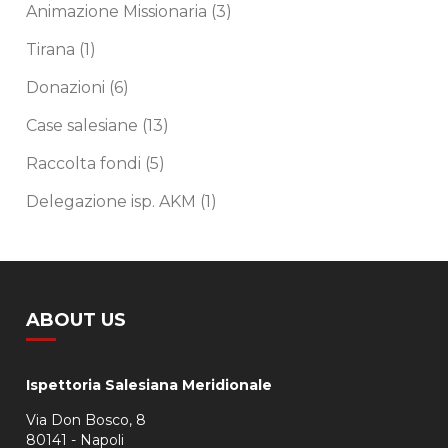
Animazione Missionaria
(3)
Tirana
(1)
Donazioni
(6)
Case salesiane
(13)
Raccolta fondi
(5)
Delegazione isp. AKM
(1)
ABOUT US
Ispettoria Salesiana Meridionale
Via Don Bosco, 8
80141 - Napoli