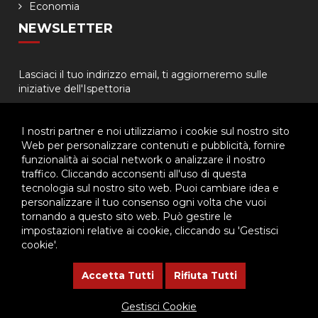
Economia
NEWSLETTER
Lasciaci il tuo indirizzo email, ti aggiorneremo sulle
iniziative dell'Ispettoria
I nostri partner e noi utilizziamo i cookie sul nostro sito
Web per personalizzare contenuti e pubblicità, fornire
funzionalità ai social network o analizzare il nostro
traffico. Cliccando acconsenti all'uso di questa
tecnologia sul nostro sito web. Puoi cambiare idea e
© 2026 - Ispettoria Salesiana Meridionale - All rights reserved. | P.IVA
personalizzare il tuo consenso ogni volta che vuoi
80057280630 |
Privacy & Cookie Policy
-
Gestisci Cookie
tornando a questo sito web. Può gestire le
impostazioni relative ai cookie, cliccando su 'Gestisci
cookie'.
Questo plugin utilizza cookie per raccogliere dati e cookie di
terze parti per migliorare l'esperienza utente. Per visualizzare il
Accetta Tutti
Rifiuta Tutti
plugin è necessario dare il consenso.
Gestisci Cookie
Clicca qui per modificare le preferenze sulla Cookie Policy