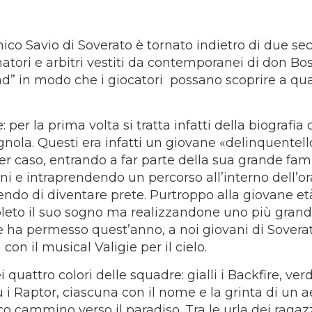
nico Savio di Soverato è tornato indietro di due sec
matori e arbitri vestiti da contemporanei di don Bo
nd” in modo che i giocatori possano scoprire a qu
per la prima volta si tratta infatti della biografia 
ola. Questi era infatti un giovane «delinquentell
 caso, entrando a far parte della sua grande fami
ni e intraprendendo un percorso all’interno dell’or
endo di diventare prete. Purtroppo alla giovane et
leto il suo sogno ma realizzandone uno più grand
e ha permesso quest’anno, a noi giovani di Soverat
con il musical Valigie per il cielo.
i quattro colori delle squadre: gialli i Backfire, verd
 i Raptor, ciascuna con il nome e la grinta di un a
 cammino verso il paradiso. Tra le urla dei ragaz