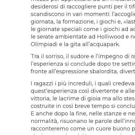
desiderosi di raccogliere punti per il ti
scandiscono in vari momenti: l’accoglie
giornata, la formazione, i giochi e, «l
le giornate speciali come i giochi ad a
le serate ambientate ad Holliwood e nel 
Olimpiadi e la gita all’acquapark.
Tra il sorriso, il sudore e l’impegno di
l’esperienza si conclude dopo tre sett
fronte all’espressione sbalordita, diver
I ragazzi i più increduli, i quali cre
quest’esperienza così divertente e alle
vittoria, le lacrime di gioia ma allo ste
costruite in così breve tempo si concl
E anche dopo la fine, nelle stanze e nel
normalità, risuonano le parole dell’inn
racconteremo come un cuore buono può 