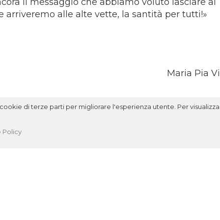
ncora il messaggio che abbiamo voluto lasciare ai
 arriveremo alle alte vette, la santità per tutti!»
Maria Pia V
ookie di terze parti per migliorare l'esperienza utente. Per visualizzar
 Policy