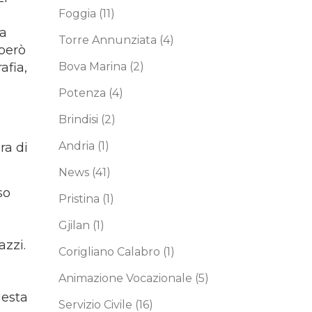
Foggia
(11)
la
Torre Annunziata
(4)
 però
afia,
Bova Marina
(2)
Potenza
(4)
Brindisi
(2)
Andria
(1)
ra di
News
(41)
so
Pristina
(1)
Gjilan
(1)
azzi.
Corigliano Calabro
(1)
Animazione Vocazionale
(5)
uesta
Servizio Civile
(16)