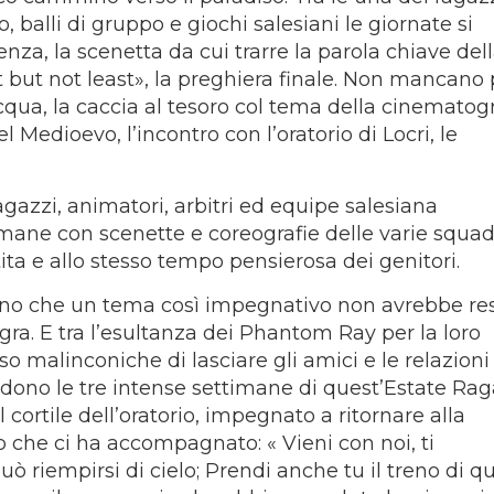
fo, balli di gruppo e giochi salesiani le giornate si
nza, la scenetta da cui trarre la parola chiave del
ast but not least», la preghiera finale. Non mancano
cqua, la caccia al tesoro col tema della cinematogr
Medioevo, l’incontro con l’oratorio di Locri, le
 ragazzi, animatori, arbitri ed equipe salesiana
imane con scenette e coreografie delle varie squad
tita e allo stesso tempo pensierosa dei genitori.
devano che un tema così impegnativo non avrebbe re
gra. E tra l’esultanza dei Phantom Ray per la loro
sso malinconiche di lasciare gli amici e le relazioni
udono le tre intense settimane di quest’Estate Rag
 cortile dell’oratorio, impegnato a ritornare alla
o che ci ha accompagnato: « Vieni con noi, ti
riempirsi di cielo; Prendi anche tu il treno di q