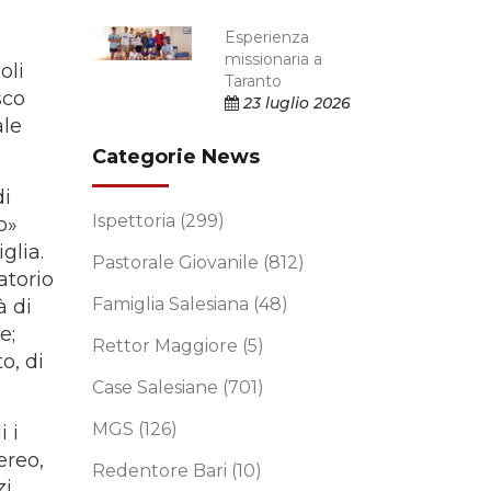
Esperienza
missionaria a
oli
Taranto
sco
23 luglio 2026
ale
Categorie News
di
Ispettoria
(299)
o»
glia.
Pastorale Giovanile
(812)
atorio
Famiglia Salesiana
(48)
à di
e;
Rettor Maggiore
(5)
o, di
Case Salesiane
(701)
MGS
(126)
i i
ereo,
Redentore Bari
(10)
zi