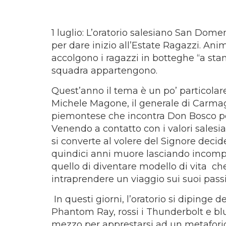
1 luglio: L’oratorio salesiano San Dome
per dare inizio all’Estate Ragazzi. Ani
accolgono i ragazzi in botteghe “a sta
squadra appartengono.
Quest’anno il tema è un po’ particolare: 
Michele Magone, il generale di Carmagn
piemontese che incontra Don Bosco per
Venendo a contatto con i valori salesia
si converte al volere del Signore decid
quindici anni muore lasciando incomp
quello di diventare modello di vita ch
intraprendere un viaggio sui suoi passi 
In questi giorni, l’oratorio si dipinge de
Phantom Ray, rossi i Thunderbolt e blu
mezzo per apprestarsi ad un metaforico