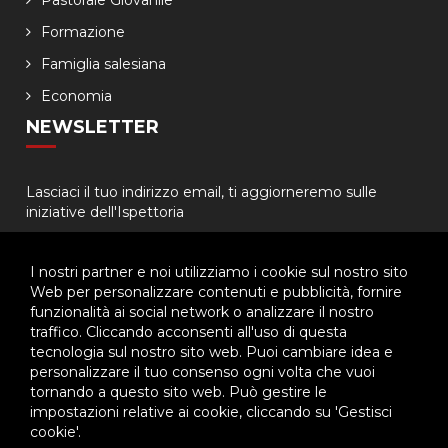
Pastorale Giovanile
Formazione
Famiglia salesiana
Economia
NEWSLETTER
Lasciaci il tuo indirizzo email, ti aggiorneremo sulle
iniziative dell'Ispettoria
I nostri partner e noi utilizziamo i cookie sul nostro sito
Web per personalizzare contenuti e pubblicità, fornire
funzionalità ai social network o analizzare il nostro
traffico. Cliccando acconsenti all'uso di questa
tecnologia sul nostro sito web. Puoi cambiare idea e
© 2026 - Ispettoria Salesiana Meridionale - All rights reserved. | P.IVA
personalizzare il tuo consenso ogni volta che vuoi
80057280630 |
Privacy & Cookie Policy
-
Gestisci Cookie
tornando a questo sito web. Può gestire le
impostazioni relative ai cookie, cliccando su 'Gestisci
cookie'.