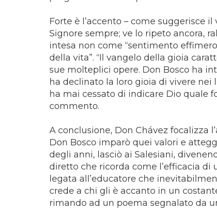
Forte è l’accento – come suggerisce il
Signore sempre; ve lo ripeto ancora, ral
intesa non come “sentimento effimero, è
della vita”. “Il vangelo della gioia cara
sue molteplici opere. Don Bosco ha inte
ha declinato la loro gioia di vivere nei 
ha mai cessato di indicare Dio quale fon
commento.
A conclusione, Don Chávez focalizza l
Don Bosco imparò quei valori e atteggi
degli anni, lasciò ai Salesiani, diven
diretto che ricorda come l’efficacia 
legata all’educatore che inevitabilmente
crede a chi gli è accanto in un costant
rimando ad un poema segnalato da un s