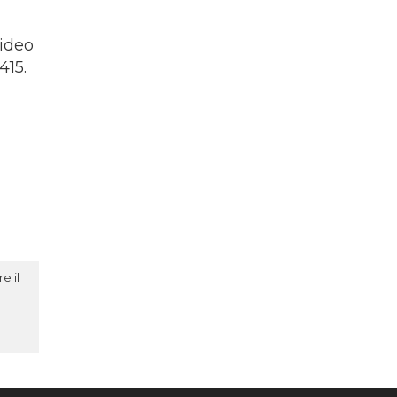
video
415.
e il