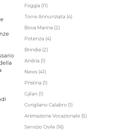
Foggia
(11)
Torre Annunziata
(4)
re
Bova Marina
(2)
enze
Potenza
(4)
i
Brindisi
(2)
ssario
Andria
(1)
della
a
News
(41)
Pristina
(1)
Gjilan
(1)
ndi
Corigliano Calabro
(1)
Animazione Vocazionale
(5)
Servizio Civile
(16)