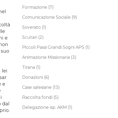
Formazione
(7)
nel
Comunicazione Sociale
(9)
coltà
Soverato
(1)
lle
Scutari
(2)
ni e
 non
Piccoli Passi Grandi Sogni APS
(1)
l suo
Animazione Missionaria
(3)
Tirana
(1)
 lei
sar
Donazioni
(6)
e e
Case salesiane
(13)
e
i
Raccolta fondi
(5)
o dal
Delegazione isp. AKM
(1)
rio.