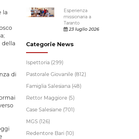
Esperienza
 la
missionaria a
Taranto
Bosco
23 luglio 2026
a;
 della
Categorie News
Ispettoria
(299)
nza di
Pastorale Giovanile
(812)
Famiglia Salesiana
(48)
’ormai
Rettor Maggiore
(5)
verso
Case Salesiane
(701)
MGS
(126)
oggi
Redentore Bari
(10)
e