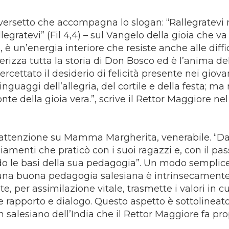
 versetto che accompagna lo slogan: “Rallegratevi 
legratevi” (Fil 4,4) – sul Vangelo della gioia che va
 un’energia interiore che resiste anche alle diffi
tterizza tutta la storia di Don Bosco ed è l’anima de
rcettato il desiderio di felicità presente nei giova
linguaggi dell’allegria, del cortile e della festa; ma
te della gioia vera.”, scrive il Rettor Maggiore ne
’attenzione su Mamma Margherita, venerabile. “Da
amenti che praticò con i suoi ragazzi e, con il pas
endo le basi della sua pedagogia”. Un modo semplic
di una buona pedagogia salesiana è intrinsecament
, per assimilazione vitale, trasmette i valori in cu
e rapporto e dialogo. Questo aspetto è sottolineat
alesiano dell’India che il Rettor Maggiore fa prop