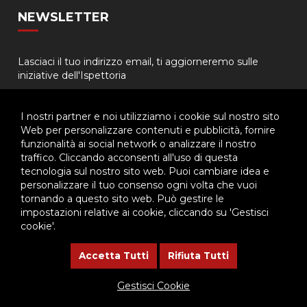
NEWSLETTER
Lasciaci il tuo indirizzo email, ti aggiorneremo sulle
iniziative dell'Ispettoria
I nostri partner e noi utilizziamo i cookie sul nostro sito
Web per personalizzare contenuti e pubblicità, fornire
funzionalità ai social network o analizzare il nostro
traffico. Cliccando acconsenti all'uso di questa
tecnologia sul nostro sito web. Puoi cambiare idea e
© 2026 - Ispettoria Salesiana Meridionale - All rights reserved. | P.IVA
personalizzare il tuo consenso ogni volta che vuoi
80057280630 |
Privacy & Cookie Policy
-
Gestisci Cookie
tornando a questo sito web. Può gestire le
impostazioni relative ai cookie, cliccando su 'Gestisci
cookie'.
Questo plugin utilizza cookie per raccogliere dati e cookie di
terze parti per migliorare l'esperienza utente. Per visualizzare il
Accetta Tutti
Rifiuta Tutti
plugin è necessario dare il consenso.
Gestisci Cookie
Clicca qui per modificare le preferenze sulla Cookie Policy