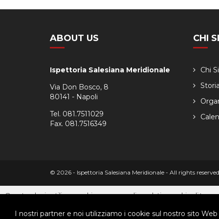
ABOUT US
CHI 
Ispettoria Salesiana Meridionale
Chi 
Stori
Via Don Bosco, 8
80141 - Napoli
Orga
Tel. 081.7511029
Calen
Fax. 081.7516349
© 2026 - Ispettoria Salesiana Meridionale - All rights reser
Questo plugin utilizza cookie per raccogliere dati e cookie di terze p
Clicca qui per modificare le preferenze sulla Cookie Policy
I nostri partner e noi utilizziamo i cookie sul nostro sito Web