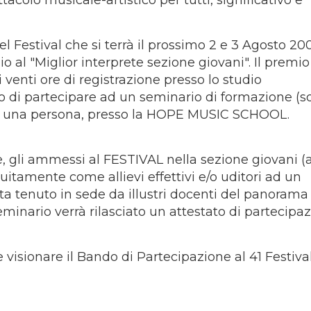
ttacolo musicale-artistico per tutti, significativo e
l Festival che si terrà il prossimo 2 e 3 Agosto 20
o al "Miglior interprete sezione giovani". Il premio
i venti ore di registrazione presso lo studio
o di partecipare ad un seminario di formazione (s
per una persona, presso la HOPE MUSIC SCHOOL.
, gli ammessi al FESTIVAL nella sezione giovani (a
itamente come allievi effettivi e/o uditori ad un
a tenuto in sede da illustri docenti del panorama 
seminario verrà rilasciato un attestato di partecipa
 visionare il Bando di Partecipazione al 41 Festiva