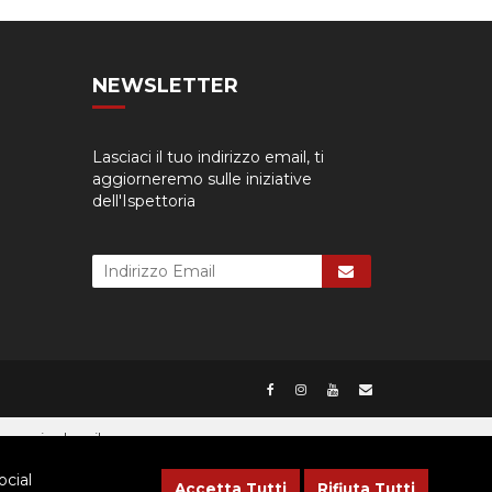
NEWSLETTER
Lasciaci il tuo indirizzo email, ti
aggiorneremo sulle iniziative
dell'Ispettoria
cessario dare il consenso.
ocial
Accetta Tutti
Rifiuta Tutti