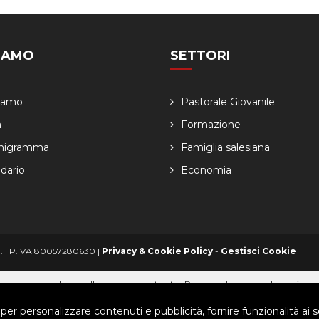
SIAMO
SETTORI
Siamo
Pastorale Giovanile
a
Formazione
nigramma
Famiglia salesiana
dario
Economia
ved. | P.IVA 80057280630 |
Privacy & Cookie Policy
-
Gestisci Cookie
arti per migliorare l'esperienza utente. Per visualizzare il plugin è ne
 per personalizzare contenuti e pubblicità, fornire funzionalità ai s