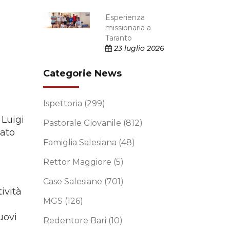
Esperienza
missionaria a
Taranto
23 luglio 2026
Categorie News
Ispettoria
(299)
 Luigi
Pastorale Giovanile
(812)
zato
Famiglia Salesiana
(48)
Rettor Maggiore
(5)
Case Salesiane
(701)
ività
MGS
(126)
uovi
Redentore Bari
(10)