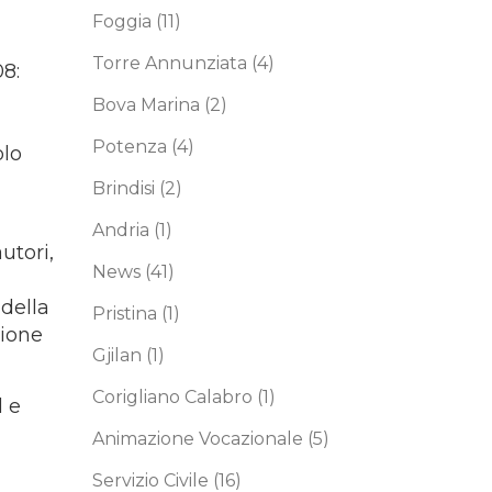
Foggia
(11)
Torre Annunziata
(4)
08:
Bova Marina
(2)
Potenza
(4)
olo
Brindisi
(2)
Andria
(1)
utori,
News
(41)
della
Pristina
(1)
zione
Gjilan
(1)
Corigliano Calabro
(1)
l e
Animazione Vocazionale
(5)
Servizio Civile
(16)