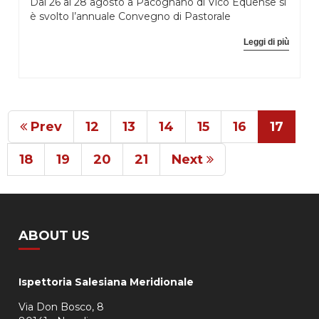
Dal 26 al 28 agosto a Pacognano di Vico Equense si
è svolto l’annuale Convegno di Pastorale
Leggi di più
Prev
12
13
14
15
16
17
18
19
20
21
Next
ABOUT US
Ispettoria Salesiana Meridionale
Via Don Bosco, 8