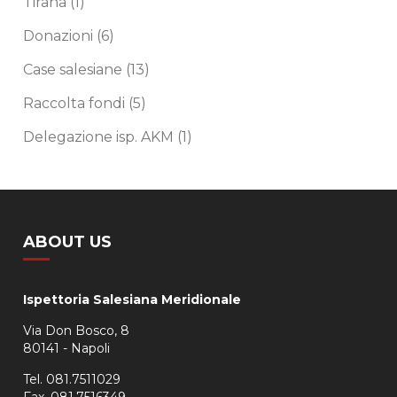
Tirana
(1)
Donazioni
(6)
Case salesiane
(13)
Raccolta fondi
(5)
Delegazione isp. AKM
(1)
ABOUT US
Ispettoria Salesiana Meridionale
Via Don Bosco, 8
80141 - Napoli
Tel. 081.7511029