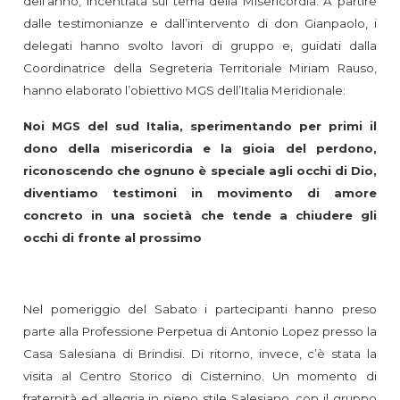
dell’anno, incentrata sul tema della Misericordia. A partire
dalle testimonianze e dall’intervento di don Gianpaolo, i
delegati hanno svolto lavori di gruppo e, guidati dalla
Coordinatrice della Segreteria Territoriale Miriam Rauso,
hanno elaborato l’obiettivo MGS dell’Italia Meridionale:
Noi MGS del sud Italia, sperimentando per primi il
dono della misericordia e la gioia del perdono,
riconoscendo che ognuno è speciale agli occhi di Dio,
diventiamo testimoni in movimento di amore
concreto in una società che tende a chiudere gli
occhi di fronte al prossimo
Nel pomeriggio del Sabato i partecipanti hanno preso
parte alla Professione Perpetua di Antonio Lopez presso la
Casa Salesiana di Brindisi. Di ritorno, invece, c’è stata la
visita al Centro Storico di Cisternino. Un momento di
fraternità ed allegria in pieno stile Salesiano, con il gruppo