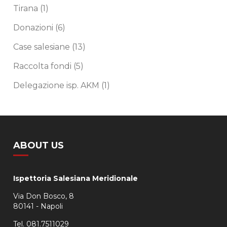
Tirana
(1)
Donazioni
(6)
Case salesiane
(13)
Raccolta fondi
(5)
Delegazione isp. AKM
(1)
ABOUT US
Ispettoria Salesiana Meridionale
Via Don Bosco, 8
80141 - Napoli
Tel. 081.7511029