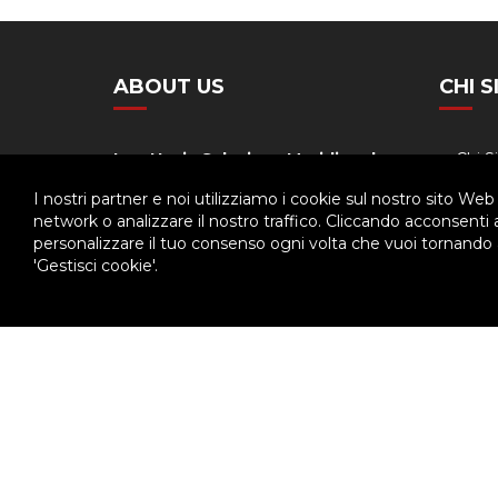
ABOUT US
CHI 
Ispettoria Salesiana Meridionale
Chi 
Stori
Via Don Bosco, 8
I nostri partner e noi utilizziamo i cookie sul nostro sito Web
80141 - Napoli
network o analizzare il nostro traffico. Cliccando acconsenti
Orga
personalizzare il tuo consenso ogni volta che vuoi tornando a
Tel. 081.7511029
'Gestisci cookie'.
Calen
Fax. 081.7516349
© 2026 - Ispettoria Salesiana Meridionale - All rights reser
Questo plugin utilizza cookie per raccogliere dati e cookie di terze p
Clicca qui per modificare le preferenze sulla Cookie Policy