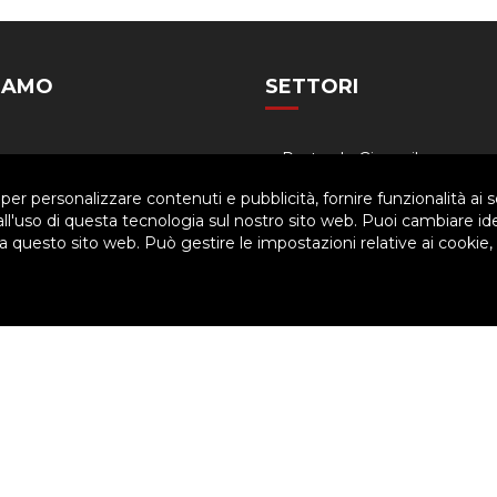
SIAMO
SETTORI
Siamo
Pastorale Giovanile
a
Formazione
 per personalizzare contenuti e pubblicità, fornire funzionalità ai s
 all'uso di questa tecnologia sul nostro sito web. Puoi cambiare id
nigramma
Famiglia salesiana
 questo sito web. Può gestire le impostazioni relative ai cookie,
dario
Economia
ved. | P.IVA 80057280630 |
Privacy & Cookie Policy
-
Gestisci Cookie
arti per migliorare l'esperienza utente. Per visualizzare il plugin è ne