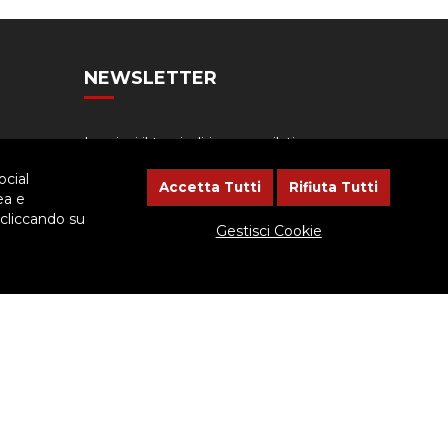
NEWSLETTER
Lasciaci il tuo indirizzo email, ti
aggiorneremo sulle iniziative
ocial
dell'Ispettoria
Accetta Tutti
Rifiuta Tutti
ea e
 cliccando su
Gestisci Cookie
cessario dare il consenso.