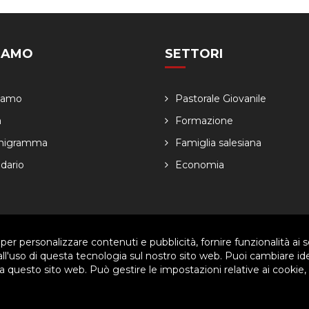
SIAMO
SETTORI
Siamo
Pastorale Giovanile
a
Formazione
nigramma
Famiglia salesiana
dario
Economia
 per personalizzare contenuti e pubblicità, fornire funzionalità ai s
ved. | P.IVA 80057280630 |
Privacy & Cookie Policy
-
Gestisci Cookie
 all'uso di questa tecnologia sul nostro sito web. Puoi cambiare id
 questo sito web. Può gestire le impostazioni relative ai cookie,
arti per migliorare l'esperienza utente. Per visualizzare il plugin è ne