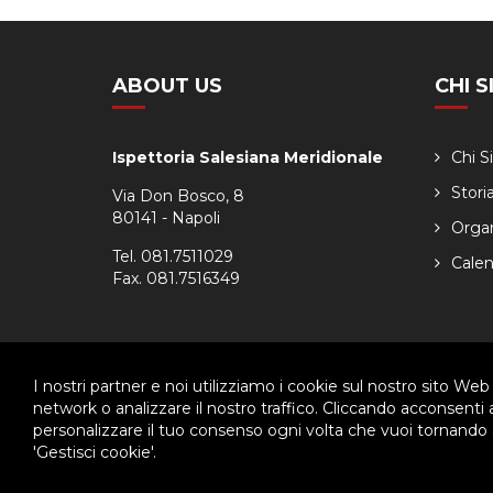
ABOUT US
CHI 
Ispettoria Salesiana Meridionale
Chi 
Stori
Via Don Bosco, 8
80141 - Napoli
Orga
Tel. 081.7511029
Calen
Fax. 081.7516349
I nostri partner e noi utilizziamo i cookie sul nostro sito Web
© 2026 - Ispettoria Salesiana Meridionale - All rights reser
network o analizzare il nostro traffico. Cliccando acconsenti
personalizzare il tuo consenso ogni volta che vuoi tornando a
Questo plugin utilizza cookie per raccogliere dati e cookie di terze p
'Gestisci cookie'.
Clicca qui per modificare le preferenze sulla Cookie Policy