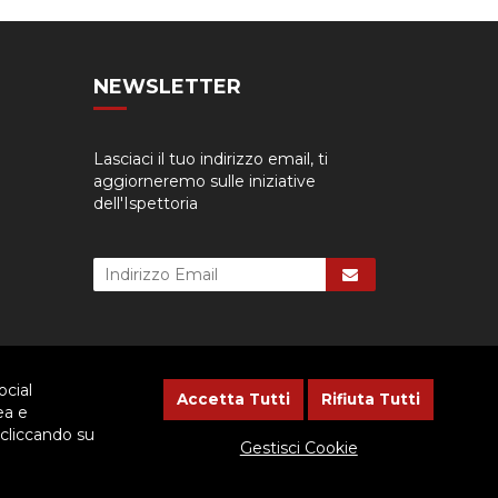
NEWSLETTER
Lasciaci il tuo indirizzo email, ti
aggiorneremo sulle iniziative
dell'Ispettoria
ocial
Accetta Tutti
Rifiuta Tutti
ea e
 cliccando su
cessario dare il consenso.
Gestisci Cookie