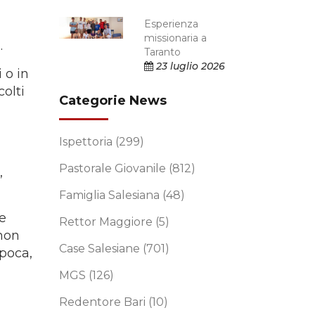
Esperienza
missionaria a
.
Taranto
23 luglio 2026
i o in
olti
Categorie News
Ispettoria
(299)
Pastorale Giovanile
(812)
,
Famiglia Salesiana
(48)
e
Rettor Maggiore
(5)
-non
Case Salesiane
(701)
poca,
MGS
(126)
Redentore Bari
(10)