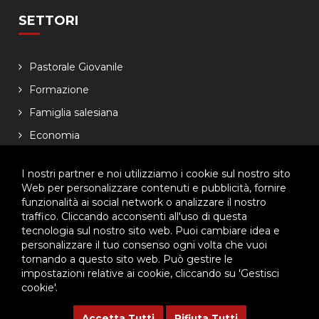
SETTORI
Pastorale Giovanile
Formazione
Famiglia salesiana
Economia
NEWSLETTER
I nostri partner e noi utilizziamo i cookie sul nostro sito
Web per personalizzare contenuti e pubblicità, fornire
funzionalità ai social network o analizzare il nostro
Lasciaci il tuo indirizzo email, ti aggiorneremo sulle
traffico. Cliccando acconsenti all'uso di questa
iniziative dell'Ispettoria
tecnologia sul nostro sito web. Puoi cambiare idea e
personalizzare il tuo consenso ogni volta che vuoi
tornando a questo sito web. Può gestire le
impostazioni relative ai cookie, cliccando su 'Gestisci
cookie'.
Accetta Tutti
Rifiuta Tutti