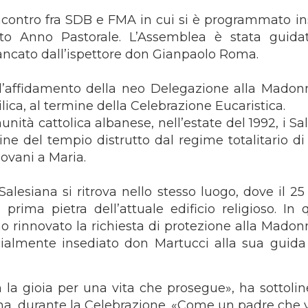
e incontro fra SDB e FMA in cui si è programmato i
sto Anno Pastorale. L’Assemblea è stata guida
ancato dall’ispettore don Gianpaolo Roma.
 l’affidamento della neo Delegazione alla Madon
ica, al termine della Celebrazione Eucaristica.
nità cattolica albanese, nell’estate del 1992, i Sa
ine del tempio distrutto dal regime totalitario di
iovani a Maria.
alesiana si ritrova nello stesso luogo, dove il 25 
rima pietra dell’attuale edificio religioso. In 
no rinnovato la richiesta di protezione alla Madon
ialmente insediato don Martucci alla sua guida 
la gioia per una vita che prosegue», ha sottoline
a, durante la Celebrazione. «Come un padre che v