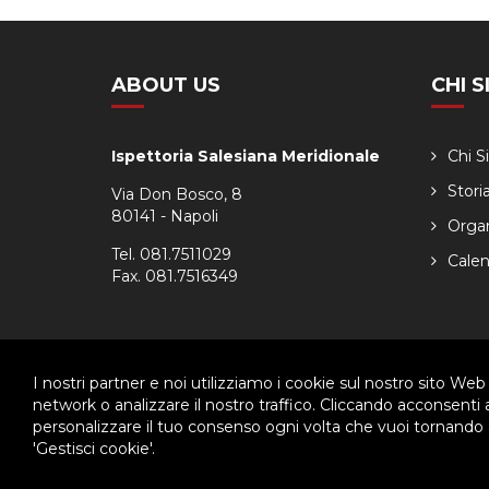
ABOUT US
CHI 
Ispettoria Salesiana Meridionale
Chi 
Stori
Via Don Bosco, 8
80141 - Napoli
Orga
Tel. 081.7511029
Calen
Fax. 081.7516349
I nostri partner e noi utilizziamo i cookie sul nostro sito Web
© 2026 - Ispettoria Salesiana Meridionale - All rights reser
network o analizzare il nostro traffico. Cliccando acconsenti
personalizzare il tuo consenso ogni volta che vuoi tornando a
Questo plugin utilizza cookie per raccogliere dati e cookie di terze p
'Gestisci cookie'.
Clicca qui per modificare le preferenze sulla Cookie Policy