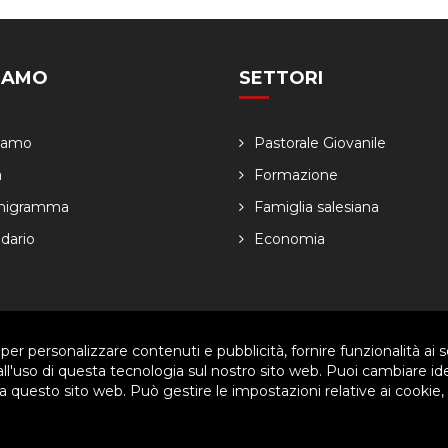
SIAMO
SETTORI
Siamo
Pastorale Giovanile
a
Formazione
nigramma
Famiglia salesiana
dario
Economia
 per personalizzare contenuti e pubblicità, fornire funzionalità ai s
ved. | P.IVA 80057280630 |
Privacy & Cookie Policy
-
Gestisci Cookie
 all'uso di questa tecnologia sul nostro sito web. Puoi cambiare id
 questo sito web. Può gestire le impostazioni relative ai cookie,
arti per migliorare l'esperienza utente. Per visualizzare il plugin è ne