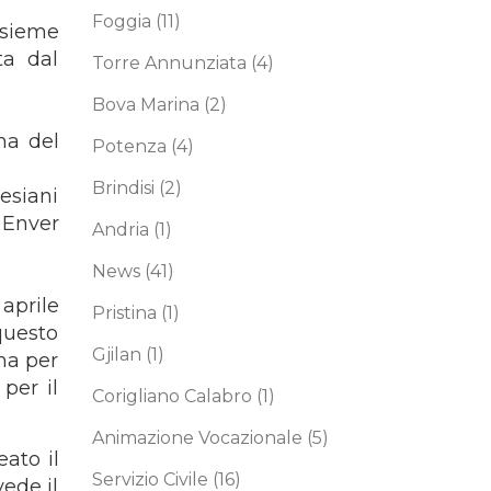
Foggia
(11)
nsieme
ta dal
Torre Annunziata
(4)
Bova Marina
(2)
na del
Potenza
(4)
Brindisi
(2)
lesiani
 Enver
Andria
(1)
News
(41)
aprile
Pristina
(1)
questo
Gjilan
(1)
na per
per il
Corigliano Calabro
(1)
Animazione Vocazionale
(5)
ato il
Servizio Civile
(16)
ede il