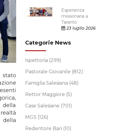
Esperienza
missionaria a
Taranto
23 luglio 2026
Categorie News
Ispettoria
(299)
Pastorale Giovanile
(812)
 stato
azione
Famiglia Salesiana
(48)
esenti
Rettor Maggiore
(5)
orica,
 della
Case Salesiane
(701)
realtà
MGS
(126)
 della
Redentore Bari
(10)