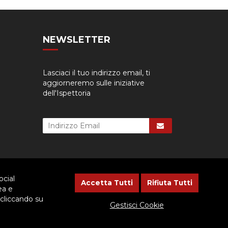
NEWSLETTER
Lasciaci il tuo indirizzo email, ti
aggiorneremo sulle iniziative
dell'Ispettoria
ocial
Accetta Tutti
Rifiuta Tutti
ea e
 cliccando su
cessario dare il consenso.
Gestisci Cookie