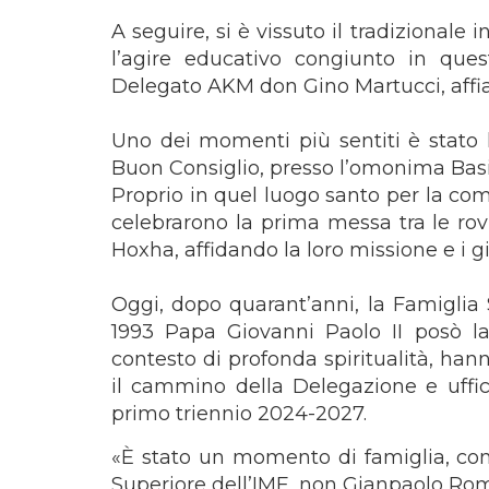
A seguire, si è vissuto il tradizional
l’agire educativo congiunto in que
Delegato AKM don Gino Martucci, affi
Uno dei momenti più sentiti è stato
Buon Consiglio, presso l’omonima Basil
Proprio in quel luogo santo per la comu
celebrarono la prima messa tra le rov
Hoxha, affidando la loro missione e i g
Oggi, dopo quarant’anni, la Famiglia S
1993 Papa Giovanni Paolo II posò la p
contesto di profonda spiritualità, han
il cammino della Delegazione e uffic
primo triennio 2024-2027.
«È stato un momento di famiglia, con 
Superiore dell’IME, non Gianpaolo Rom