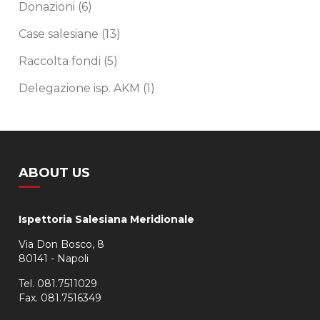
Donazioni
(6)
Case salesiane
(13)
Raccolta fondi
(5)
Delegazione isp. AKM
(1)
ABOUT US
Ispettoria Salesiana Meridionale
Via Don Bosco, 8
80141 - Napoli
Tel. 081.7511029
Fax. 081.7516349