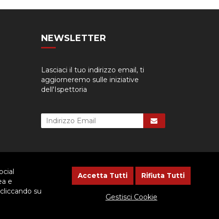
NEWSLETTER
Lasciaci il tuo indirizzo email, ti
aggiorneremo sulle iniziative
dell'Ispettoria
ocial
Accetta Tutti
Rifiuta Tutti
ea e
 cliccando su
cessario dare il consenso.
Gestisci Cookie