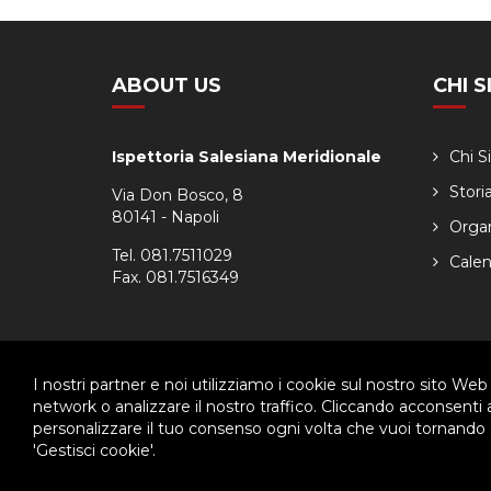
ABOUT US
CHI 
Ispettoria Salesiana Meridionale
Chi 
Stori
Via Don Bosco, 8
80141 - Napoli
Orga
Tel. 081.7511029
Calen
Fax. 081.7516349
I nostri partner e noi utilizziamo i cookie sul nostro sito Web
© 2026 - Ispettoria Salesiana Meridionale - All rights reser
network o analizzare il nostro traffico. Cliccando acconsenti
personalizzare il tuo consenso ogni volta che vuoi tornando a
Questo plugin utilizza cookie per raccogliere dati e cookie di terze p
'Gestisci cookie'.
Clicca qui per modificare le preferenze sulla Cookie Policy