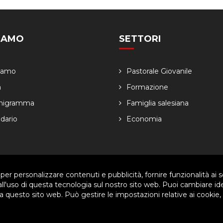
SIAMO
SETTORI
Siamo
Pastorale Giovanile
a
Formazione
nigramma
Famiglia salesiana
dario
Economia
 per personalizzare contenuti e pubblicità, fornire funzionalità ai s
ved. | P.IVA 80057280630 |
Privacy & Cookie Policy
-
Gestisci Cookie
 all'uso di questa tecnologia sul nostro sito web. Puoi cambiare id
 questo sito web. Può gestire le impostazioni relative ai cookie,
arti per migliorare l'esperienza utente. Per visualizzare il plugin è ne