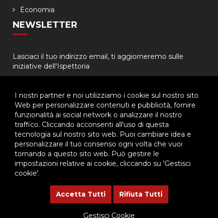
Economia
NEWSLETTER
Lasciaci il tuo indirizzo email, ti aggiorneremo sulle
iniziative dell'Ispettoria
I nostri partner e noi utilizziamo i cookie sul nostro sito
Web per personalizzare contenuti e pubblicità, fornire
funzionalità ai social network o analizzare il nostro
traffico. Cliccando acconsenti all'uso di questa
tecnologia sul nostro sito web. Puoi cambiare idea e
© 2026 - Ispettoria Salesiana Meridionale - All rights reserved. | P.IVA
personalizzare il tuo consenso ogni volta che vuoi
80057280630 |
Privacy & Cookie Policy
-
Gestisci Cookie
tornando a questo sito web. Può gestire le
impostazioni relative ai cookie, cliccando su 'Gestisci
cookie'.
Questo plugin utilizza cookie per raccogliere dati e cookie di
terze parti per migliorare l'esperienza utente. Per visualizzare il
Accetta Tutti
Rifiuta Tutti
plugin è necessario dare il consenso.
Gestisci Cookie