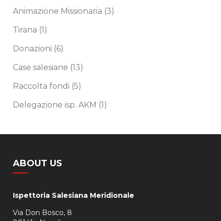
Animazione Missionaria
(3)
Tirana
(1)
Donazioni
(6)
Case salesiane
(13)
Raccolta fondi
(5)
Delegazione isp. AKM
(1)
ABOUT US
Ispettoria Salesiana Meridionale
Via Don Bosco, 8