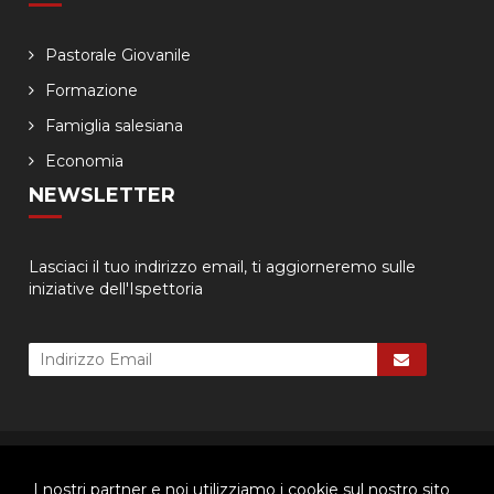
Pastorale Giovanile
Formazione
Famiglia salesiana
Economia
NEWSLETTER
Lasciaci il tuo indirizzo email, ti aggiorneremo sulle
iniziative dell'Ispettoria
© 2026 - Ispettoria Salesiana Meridionale - All rights reserved. | P.IVA
80057280630 |
Privacy & Cookie Policy
-
Gestisci Cookie
I nostri partner e noi utilizziamo i cookie sul nostro sito