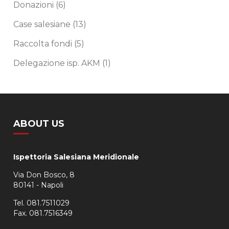
Donazioni
(6)
Case salesiane
(13)
Raccolta fondi
(5)
Delegazione isp. AKM
(1)
ABOUT US
Ispettoria Salesiana Meridionale
Via Don Bosco, 8
80141 - Napoli
Tel. 081.7511029
Fax. 081.7516349