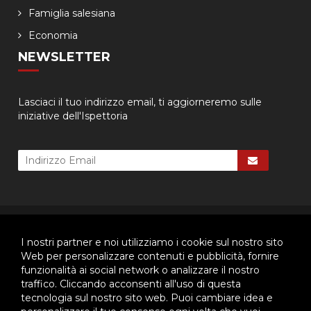
Famiglia salesiana
Economia
NEWSLETTER
Lasciaci il tuo indirizzo email, ti aggiorneremo sulle
iniziative dell'Ispettoria
© 2026 - Ispettoria Salesiana Meridionale - All rights reserved. | P.IVA
80057280630 |
Privacy & Cookie Policy
-
Gestisci Cookie
I nostri partner e noi utilizziamo i cookie sul nostro sito
Web per personalizzare contenuti e pubblicità, fornire
funzionalità ai social network o analizzare il nostro
traffico. Cliccando acconsenti all'uso di questa
Questo plugin utilizza cookie per raccogliere dati e cookie di
tecnologia sul nostro sito web. Puoi cambiare idea e
terze parti per migliorare l'esperienza utente. Per visualizzare il
plugin è necessario dare il consenso.