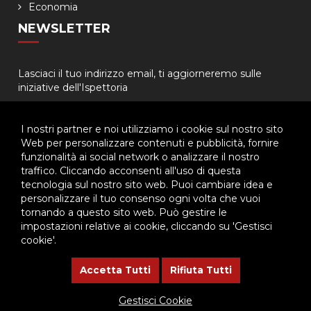
Economia
NEWSLETTER
Lasciaci il tuo indirizzo email, ti aggiorneremo sulle
iniziative dell'Ispettoria
I nostri partner e noi utilizziamo i cookie sul nostro sito
Web per personalizzare contenuti e pubblicità, fornire
funzionalità ai social network o analizzare il nostro
traffico. Cliccando acconsenti all'uso di questa
tecnologia sul nostro sito web. Puoi cambiare idea e
© 2026 - Ispettoria Salesiana Meridionale - All rights reserved. | P.IVA
personalizzare il tuo consenso ogni volta che vuoi
80057280630 |
Privacy & Cookie Policy
-
Gestisci Cookie
tornando a questo sito web. Può gestire le
impostazioni relative ai cookie, cliccando su 'Gestisci
cookie'.
Questo plugin utilizza cookie per raccogliere dati e cookie di
terze parti per migliorare l'esperienza utente. Per visualizzare il
Accetta Tutti
Rifiuta Tutti
plugin è necessario dare il consenso.
Gestisci Cookie
Clicca qui per modificare le preferenze sulla Cookie Policy